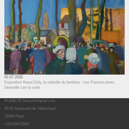
02.07.2026
Exposition Raoul Dufy, la mélodie du bonheur - Les Franciscaines,
Deauville
Lire la suite
PLANETE DessinOriginal.com
30-32 boulevard de Sébastopol
75004 Paris
+33130472003