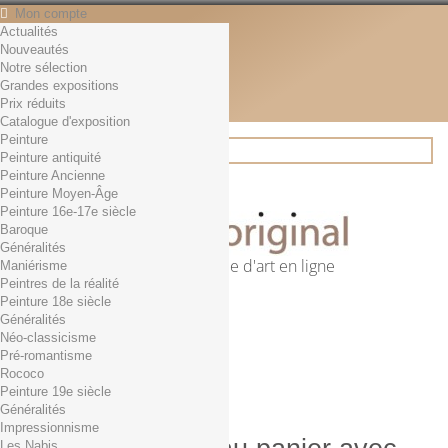
Mon compte
Actualités
Contact
Nouveautés
Français
Notre sélection
English
Grandes expositions
Français
Prix réduits
Actualités
Catalogue d'exposition
Peinture
Peinture antiquité
Peinture Ancienne
Rechercher
Peinture Moyen-Âge
Peinture 16e-17e siècle
Baroque
Généralités
Première librairie d'art en ligne
Maniérisme
Peintres de la réalité
Panier
(vide)
Peinture 18e siècle
Aucun produit
Généralités
Néo-classicisme
0,01€ dès 29€ d'achat
Livraison
Pré-romantisme
0,00 €
Total
Rococo
Commander
Peinture 19e siècle
Généralités
Impressionnisme
Les Nabis