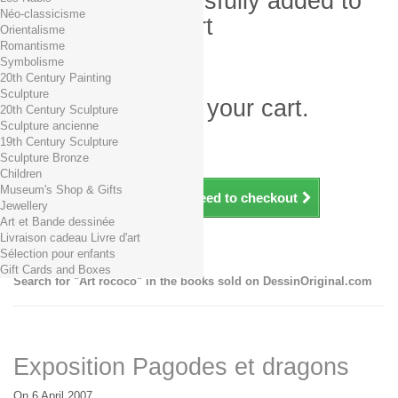
Product successfully added to
Néo-classicisme
your shopping cart
Orientalisme
Romantisme
Quantity
Symbolisme
Total
20th Century Painting
Sculpture
There is 1 item in your cart.
20th Century Sculpture
Sculpture ancienne
Total products (tax incl.)
19th Century Sculpture
Total shipping TTC
Free shipping!
Sculpture Bronze
Total (tax incl.)
Children
Museum's Shop & Gifts
Continue shopping
Proceed to checkout
Jewellery
Art et Bande dessinée
Livraison cadeau Livre d'art
Art rococo
Sélection pour enfants
Gift Cards and Boxes
Search for "Art rococo" in the books sold on DessinOriginal.com
Exposition Pagodes et dragons
On 6 April 2007