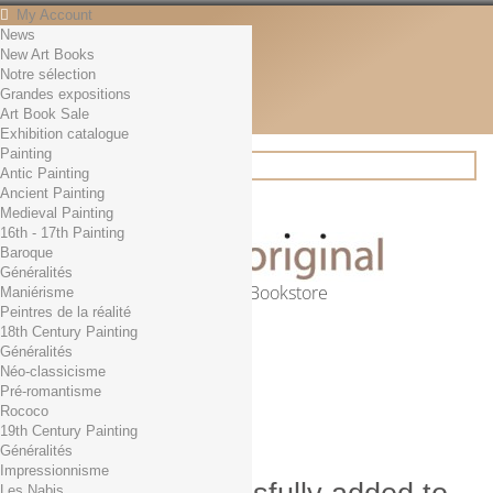
My Account
News
Contact
New Art Books
English
Notre sélection
English
Grandes expositions
Français
Art Book Sale
News
Exhibition catalogue
Painting
Antic Painting
Ancient Painting
Search
Medieval Painting
16th - 17th Painting
Baroque
Généralités
Online Art Bookstore
Maniérisme
Peintres de la réalité
Cart
(empty)
18th Century Painting
No products
Généralités
Néo-classicisme
Free shipping!
Shipping
Pré-romantisme
0,00 €
Total
Rococo
Check out
19th Century Painting
Généralités
Impressionnisme
Les Nabis