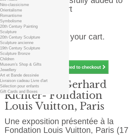
Product successfully added to
Néo-classicisme
your shopping cart
Orientalisme
Romantisme
Quantity
Symbolisme
Total
20th Century Painting
Sculpture
There is 1 item in your cart.
20th Century Sculpture
Sculpture ancienne
Total products (tax incl.)
19th Century Sculpture
Total shipping TTC
Free shipping!
Sculpture Bronze
Total (tax incl.)
Children
Museum's Shop & Gifts
Continue shopping
Proceed to checkout
Jewellery
Art et Bande dessinée
Livraison cadeau Livre d'art
Exposition Gerhard
Sélection pour enfants
Gift Cards and Boxes
Richter- Fondation
Louis Vuitton, Paris
Une exposition présentée à la
Fondation Louis Vuitton, Paris (17