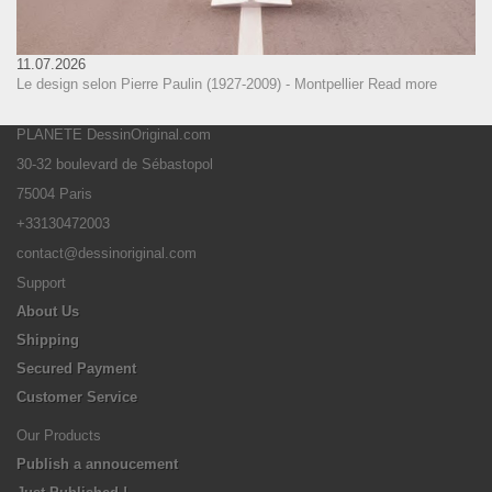
11.07.2026
Le design selon Pierre Paulin (1927-2009) - Montpellier
Read more
PLANETE DessinOriginal.com
30-32 boulevard de Sébastopol
75004 Paris
+33130472003
contact@dessinoriginal.com
Support
About Us
Shipping
Secured Payment
Customer Service
Our Products
Publish a annoucement