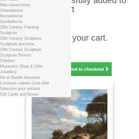
Product successfully added to
Néo-classicisme
your shopping cart
Orientalisme
Romantisme
Quantity
Symbolisme
Total
20th Century Painting
Sculpture
There is 1 item in your cart.
20th Century Sculpture
Sculpture ancienne
Total products (tax incl.)
19th Century Sculpture
Total shipping TTC
Free shipping!
Sculpture Bronze
Total (tax incl.)
Children
Museum's Shop & Gifts
Continue shopping
Proceed to checkout
Jewellery
Art et Bande dessinée
Livraison cadeau Livre d'art
Sélection pour enfants
Gift Cards and Boxes