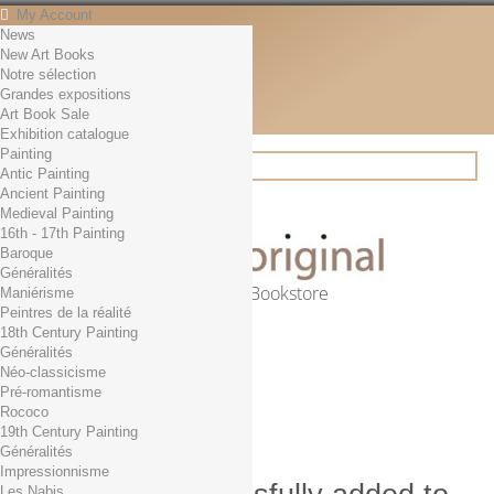
My Account
News
Contact
New Art Books
English
Notre sélection
English
Grandes expositions
Français
Art Book Sale
News
Exhibition catalogue
Painting
Antic Painting
Ancient Painting
Search
Medieval Painting
16th - 17th Painting
Baroque
Généralités
Online Art Bookstore
Maniérisme
Peintres de la réalité
Cart
(empty)
18th Century Painting
No products
Généralités
Néo-classicisme
Free shipping!
Shipping
Pré-romantisme
0,00 €
Total
Rococo
Check out
19th Century Painting
Généralités
Impressionnisme
Les Nabis