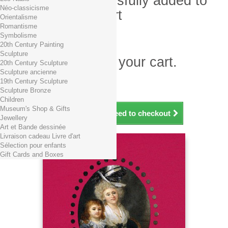
Product successfully added to
Néo-classicisme
your shopping cart
Orientalisme
Romantisme
Quantity
Symbolisme
Total
20th Century Painting
Sculpture
There is 1 item in your cart.
20th Century Sculpture
Sculpture ancienne
Total products (tax incl.)
19th Century Sculpture
Total shipping TTC
Free shipping!
Sculpture Bronze
Total (tax incl.)
Children
Museum's Shop & Gifts
Continue shopping
Proceed to checkout
Jewellery
Art et Bande dessinée
Livraison cadeau Livre d'art
Sélection pour enfants
Gift Cards and Boxes