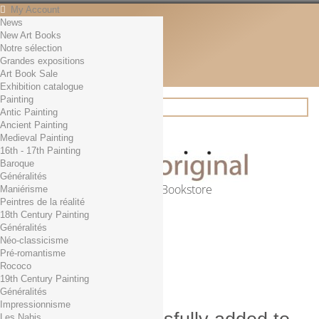
My Account
News
Contact
New Art Books
English
Notre sélection
English
Grandes expositions
Français
Art Book Sale
News
Exhibition catalogue
Painting
Antic Painting
Ancient Painting
Search
Medieval Painting
16th - 17th Painting
Baroque
Généralités
Online Art Bookstore
Maniérisme
Peintres de la réalité
Cart
(empty)
18th Century Painting
No products
Généralités
Néo-classicisme
Free shipping!
Shipping
Pré-romantisme
0,00 €
Total
Rococo
Check out
19th Century Painting
Généralités
Impressionnisme
Les Nabis