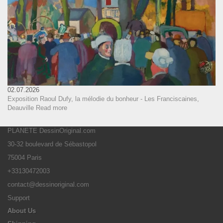
02.07.2026
Exposition Raoul Dufy, la mélodie du bonheur - Les Franciscaines,
Deauville
Read more
PLANETE DessinOriginal.com
30-32 boulevard de Sébastopol
75004 Paris
+33130472003
contact@dessinoriginal.com
Support
About Us