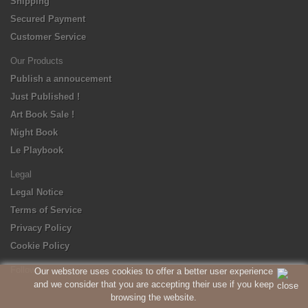
Shipping
Secured Payment
Customer Service
Our Products
Publish a annoucement
Just Published !
Art Book Sale !
Night Book
Le Playbook
Legal
Legal Notice
Terms of Service
Privacy Policy
Cookie Policy
Follow us
Our webstore uses cookies to offer a better user experience
and we consider that you are accepting their use if you keep
browsing the website.