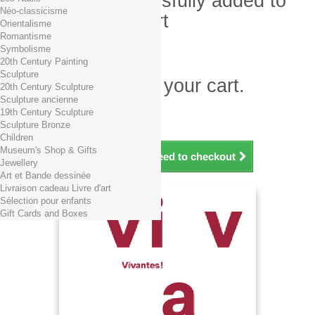
Product successfully added to
Néo-classicisme
your shopping cart
Orientalisme
Romantisme
Quantity
Symbolisme
Total
20th Century Painting
Sculpture
There is 1 item in your cart.
20th Century Sculpture
Sculpture ancienne
Total products (tax incl.)
19th Century Sculpture
Total shipping TTC
Free shipping!
Sculpture Bronze
Total (tax incl.)
Children
Museum's Shop & Gifts
Continue shopping
Proceed to checkout
Jewellery
Art et Bande dessinée
Livraison cadeau Livre d'art
Sélection pour enfants
Gift Cards and Boxes