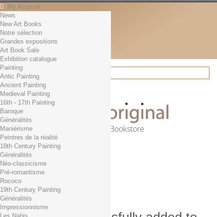
My Account
News
Contact
New Art Books
English
Notre sélection
English
Grandes expositions
Français
Art Book Sale
News
Exhibition catalogue
Painting
Antic Painting
Ancient Painting
Search
Medieval Painting
16th - 17th Painting
Baroque
Généralités
Online Art Bookstore
Maniérisme
Peintres de la réalité
Cart
(empty)
18th Century Painting
No products
Généralités
Néo-classicisme
Free shipping!
Shipping
Pré-romantisme
0,00 €
Total
Rococo
Check out
19th Century Painting
Généralités
Impressionnisme
Les Nabis