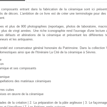
 composants entrant dans la fabrication de la céramique sont ici présen
tés de décors. L'ambition de ce livre est de créer une terminologie pour de
ent.
ées et plus de 900 photographies (reportages, photos de laboratoire, macros
e plus de vingt années. Une riche iconographie rend l'ouvrage d'une lecture 
 des défauts et altérations de la céramique et présentant les différentes t
nneurs et les antiquaires.
ondel est conservateur général honoraire du Patrimoine. Dans la collection V
 domestiques ainsi que de l'Itinéraire La Cité de la céramique à Sèvres.
e
ion
ramique et ses composants
ramique
ppellations des matériaux céramiques
rres cuites
 mises en œuvre de la céramique
ades de la création | 2. La préparation de la pâte argileuse | 3. Le façonnage
e et l’émaillage | 7. Les finitions après cuisson