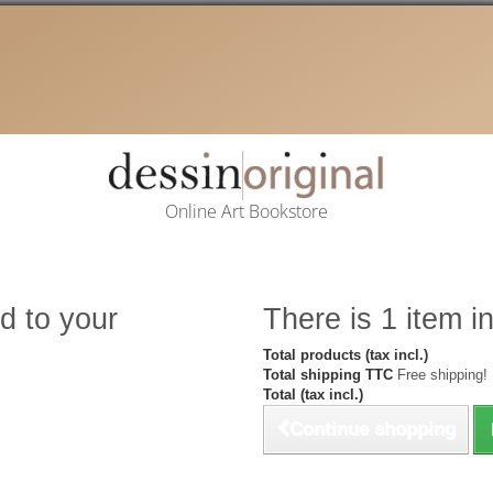
Online Art Bookstore
d to your
There is 1 item in
Total products (tax incl.)
Total shipping TTC
Free shipping!
Total (tax incl.)
Continue shopping