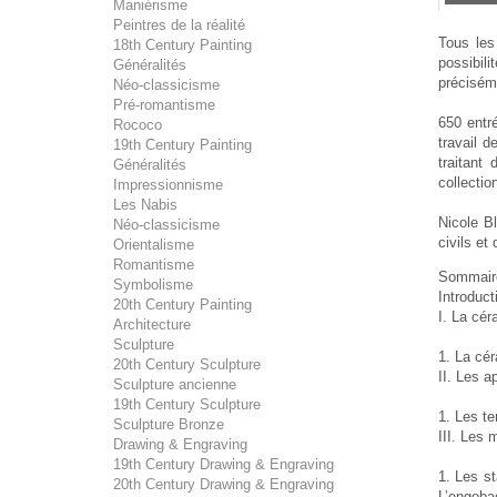
Maniérisme
Peintres de la réalité
Tous les
18th Century Painting
possibili
Généralités
précisém
Néo-classicisme
Pré-romantisme
650 entr
Rococo
travail d
19th Century Painting
traitant
Généralités
collectio
Impressionnisme
Les Nabis
Nicole Bl
Néo-classicisme
civils et
Orientalisme
Romantisme
Sommair
Symbolisme
Introduct
20th Century Painting
I. La cé
Architecture
Sculpture
1. La cé
20th Century Sculpture
II. Les a
Sculpture ancienne
19th Century Sculpture
1. Les te
Sculpture Bronze
III. Les
Drawing & Engraving
19th Century Drawing & Engraving
1. Les st
20th Century Drawing & Engraving
L’engobag