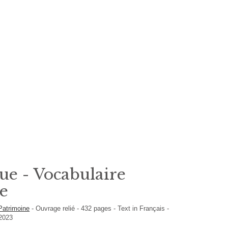
e - Vocabulaire
e
Patrimoine
-
Ouvrage relié
-
432
pages -
Text in
Français
-
 2023