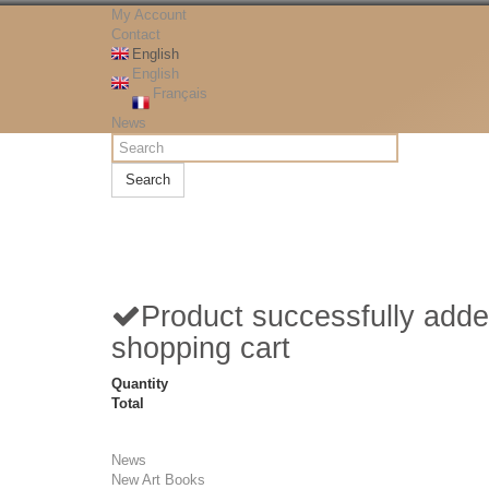
My Account
Contact
English
English
Français
News
Search
Product successfully adde
shopping cart
Quantity
Total
News
New Art Books