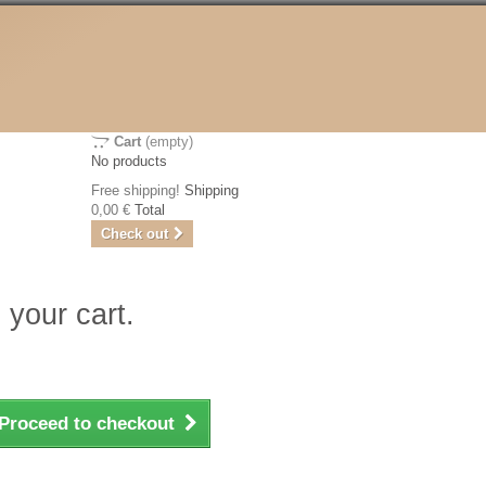
Cart
(empty)
No products
Free shipping!
Shipping
0,00 €
Total
Check out
 your cart.
Proceed to checkout