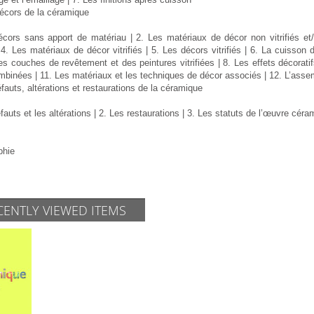
décors de la céramique
écors sans apport de matériau | 2. Les matériaux de décor non vitrifiés e
 | 4. Les matériaux de décor vitrifiés | 5. Les décors vitrifiés | 6. La cuisso
es couches de revêtement et des peintures vitrifiées | 8. Les effets décoratif
mbinées | 11. Les matériaux et les techniques de décor associés | 12. L’ass
fauts, altérations et restaurations de la céramique
fauts et les altérations | 2. Les restaurations | 3. Les statuts de l’œuvre céra
phie
CENTLY VIEWED ITEMS