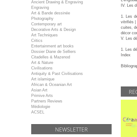
Ancient Drawing & Engraving
IV. Les 
Engraving
Art & Bande dessinée
1. Les d
Photography
vitrifiés
Contemporary art
cuites, d
Decorative Arts & Design
décor co
Art Techniques
V. Les dé
Critics
Entertainment art books
1. Les dé
Dossier Diane de Selliers
Index
Citadelles & Mazenod
Art & Nature
Bibliogra
Civilisations
Antiquity & Past Civilisations
Art islamique
African & Oceanian Art
Asian Art
RE
Primive Arts
Partners Reviews
Médiologie
ACSEL
NEWSLETTER