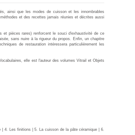
tés, ainsi que les modes de cuisson et les innombrables
s méthodes et des recettes jamais réunies et décrites aussi
 et pièces rares) renforcent le souci d'exhaustivité de ce
aisée, sans nuire à la rigueur du propos. Enfin, un chapitre
echniques de restauration intéressera particulièrement les
ocabulaires, elle est l'auteur des volumes Vitrail et Objets
 | 4. Les finitions | 5. La cuisson de la pâte céramique | 6.