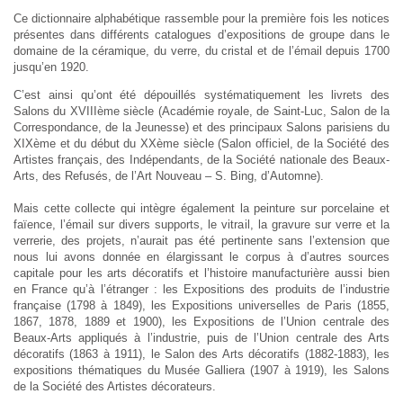
Ce dictionnaire alphabétique rassemble pour la première fois les notices
présentes dans différents catalogues d’expositions de groupe dans le
domaine de la céramique, du verre, du cristal et de l’émail depuis 1700
jusqu’en 1920.
C’est ainsi qu’ont été dépouillés systématiquement les livrets des
Salons du XVIIIème siècle (Académie royale, de Saint-Luc, Salon de la
Correspondance, de la Jeunesse) et des principaux Salons parisiens du
XIXème et du début du XXème siècle (Salon officiel, de la Société des
Artistes français, des Indépendants, de la Société nationale des Beaux-
Arts, des Refusés, de l’Art Nouveau – S. Bing, d’Automne).
Mais cette collecte qui intègre également la peinture sur porcelaine et
faïence, l’émail sur divers supports, le vitrail, la gravure sur verre et la
verrerie, des projets, n’aurait pas été pertinente sans l’extension que
nous lui avons donnée en élargissant le corpus à d’autres sources
capitale pour les arts décoratifs et l’histoire manufacturière aussi bien
en France qu’à l’étranger : les Expositions des produits de l’industrie
française (1798 à 1849), les Expositions universelles de Paris (1855,
1867, 1878, 1889 et 1900), les Expositions de l’Union centrale des
Beaux-Arts appliqués à l’industrie, puis de l’Union centrale des Arts
décoratifs (1863 à 1911), le Salon des Arts décoratifs (1882-1883), les
expositions thématiques du Musée Galliera (1907 à 1919), les Salons
de la Société des Artistes décorateurs.