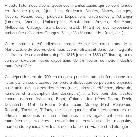
A cette liste, nous avons ajouté des manifestations qui se sont tenues
en Province (Lyon, Dijon, Lille, Bordeaux, Nantes, Nancy, Limoges,
Nevers, Rouen, etc.), plusieurs Expositions universelles à l’étranger
(Londres, Vienne, Philadelphie, Amsterdam, Anvers, Barcelone,
Melbourne, Chicago, Saint-Louis, Gand, Milan) et des expositions
particulières (Galeries Georges Petit, Géo Rouard et E. Druet, etc.).
Cette somme a été utilement complétée par les expositions de la
Manufacture de Sèvres dont nous avons retranscrit dans leur intégralité
les livrets des expositions depuis 1815 jusqu’en 1850 (22 livrets), sans
compter diverses autres expositions de ce fleuron de notre industrie
manufacturière.
Ce dépouillement de 700 catalogues pour les arts du feu, donne les
listes par année, classées par ordre alphabétique de personne physique
ou morale, des notices des livrets (nom, adresse, référence, élève de,
numéros et transcription des descriptifs) à la fois pour des artistes
connus comme Avisseau, Bigot, Colonna, les frères Daum, Deck,
Delaherche, Dihl, de Feure, Gallé, Lobin, Méthey, Nast, Rookwood,
Rouault, Thesmar, Tiffany, etc. pour quantité d’artistes, amateurs ou
artisans méconnus et non référencés, mais également pour des
manufactures, sociétés, associations, enseignes de magasins,
marchands, syndicats, villes et ceci à la fois en France et à l’étranger.