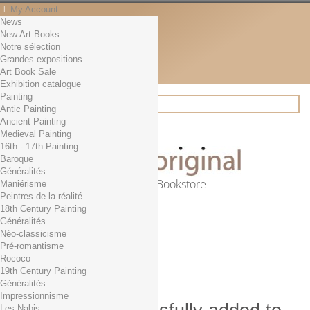
My Account
News
Contact
New Art Books
English
Notre sélection
English
Grandes expositions
Français
Art Book Sale
News
Exhibition catalogue
Painting
Antic Painting
Ancient Painting
Search
Medieval Painting
16th - 17th Painting
Baroque
Généralités
Online Art Bookstore
Maniérisme
Peintres de la réalité
Cart
(empty)
18th Century Painting
No products
Généralités
Néo-classicisme
Free shipping!
Shipping
Pré-romantisme
0,00 €
Total
Rococo
Check out
19th Century Painting
Généralités
Impressionnisme
Les Nabis