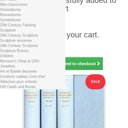
Product successfully added to
Néo-classicisme
your shopping cart
Orientalisme
Romantisme
Quantity
Symbolisme
Total
20th Century Painting
Sculpture
There is 1 item in your cart.
20th Century Sculpture
Sculpture ancienne
Total products (tax incl.)
19th Century Sculpture
Total shipping TTC
Free shipping!
Sculpture Bronze
Total (tax incl.)
Children
Museum's Shop & Gifts
Continue shopping
Proceed to checkout
Jewellery
Art et Bande dessinée
Livraison cadeau Livre d'art
Sélection pour enfants
SALE
Gift Cards and Boxes