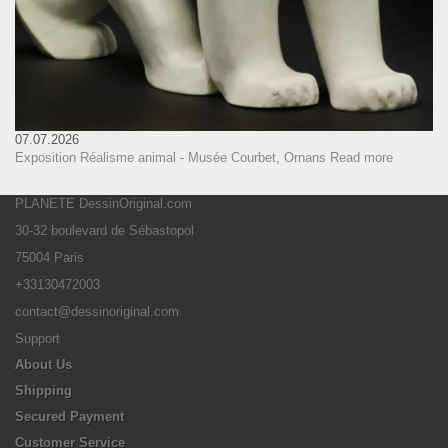
07.07.2026
Exposition Réalisme animal - Musée Courbet, Ornans
Read more
PLANETE DessinOriginal.com
30-32 boulevard de Sébastopol
75004 Paris
+33130472003
contact@dessinoriginal.com
Support
About Us
Shipping
Secured Payment
Customer Service