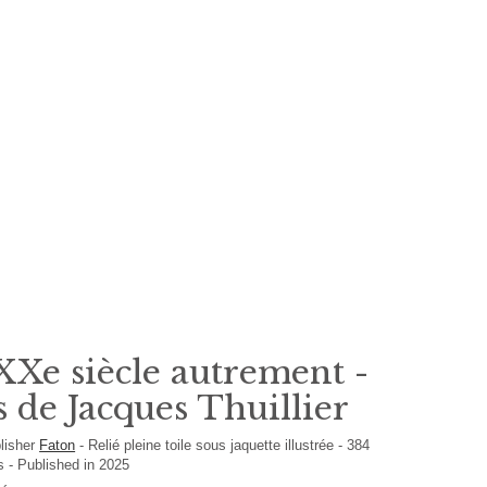
 XXe siècle autrement -
s de Jacques Thuillier
lisher
Faton
-
Relié pleine toile sous jaquette illustrée
-
384
is
- Published in 2025