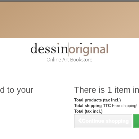
Online Art Bookstore
d to your
There is 1 item in
Total products (tax incl.)
Total shipping TTC
Free shipping!
Total (tax incl.)
Continue shopping