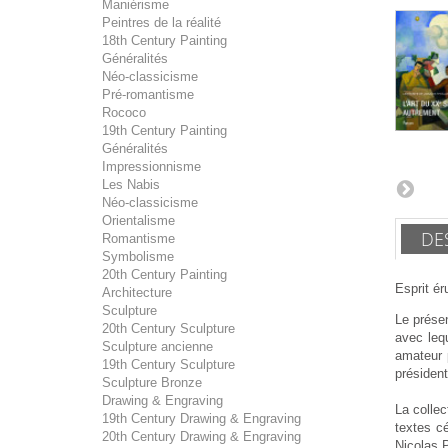
Maniérisme
Peintres de la réalité
18th Century Painting
Généralités
Néo-classicisme
Pré-romantisme
Rococo
19th Century Painting
Généralités
Impressionnisme
Les Nabis
Néo-classicisme
Orientalisme
DE
Romantisme
Symbolisme
20th Century Painting
Esprit ér
Architecture
Sculpture
Le présen
20th Century Sculpture
avec lequ
Sculpture ancienne
amateur 
19th Century Sculpture
présiden
Sculpture Bronze
Drawing & Engraving
La collec
19th Century Drawing & Engraving
textes cé
20th Century Drawing & Engraving
Nicolas P