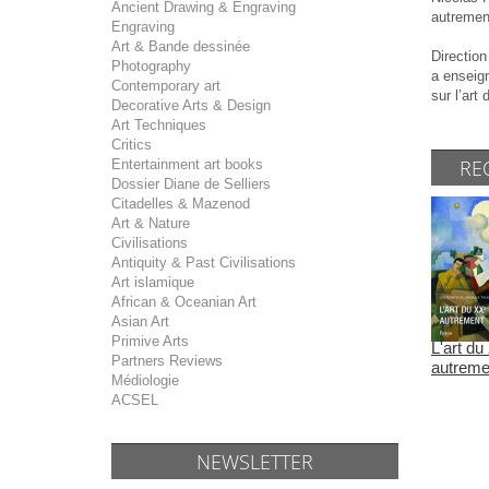
Ancient Drawing & Engraving
autrement
Engraving
Art & Bande dessinée
Direction
Photography
a enseign
Contemporary art
sur l’art
Decorative Arts & Design
Art Techniques
Critics
RE
Entertainment art books
Dossier Diane de Selliers
Citadelles & Mazenod
Art & Nature
Civilisations
Antiquity & Past Civilisations
Art islamique
African & Oceanian Art
Asian Art
Primive Arts
L'art du
Partners Reviews
autremen
Médiologie
ACSEL
NEWSLETTER