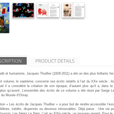
SCRIPTION
PRODUCT DETAILS
udit et humaniste, Jacques Thuillier (1928-2011) a été un des plus brillants hist
t volume, le septième, concerne ses écrits relatifs à l’art du XXe siècle : ils p
el il a considéré la création de son époque, d’autant plus qu’il a, dans le
plus qu’averti. L’ensemble des écrits de ce volume a été réuni par Serge L
t du Musée d’Orsay.
tion « Les écrits de Jacques Thuillier » a pour but de rendre accessible l’esse
lèbres, inédits, dispersés ou devenus introuvables. Déjà parus : Une vie pour
oussin, Les frères Le Nain, L’art au XIXe siècle, un nouveau regard, Pour le