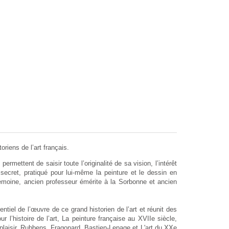
oriens de l’art français.
ermettent de saisir toute l’originalité de sa vision, l’intérêt
 secret, pratiqué pour lui-même la peinture et le dessin en
emoine, ancien professeur émérite à la Sorbonne et ancien
ntiel de l’œuvre de ce grand historien de l’art et réunit des
 l’histoire de l’art, La peinture française au XVIIe siècle,
 plaisir. Rubbens, Fragonard, Bastien-Lepage et L'art du XXe