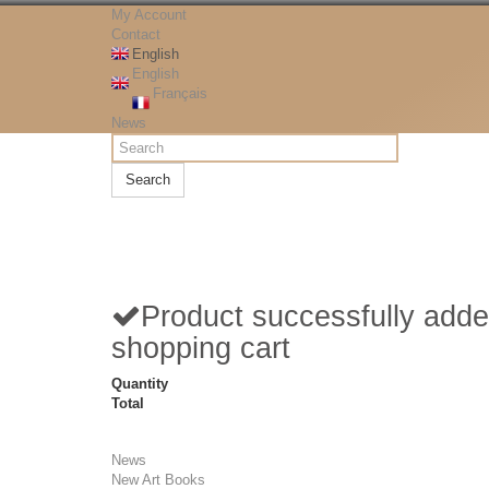
My Account
Contact
English
English
Français
News
Search
Product successfully adde
shopping cart
Quantity
Total
News
New Art Books