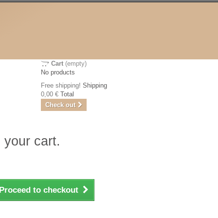
Cart
(empty)
No products
Free shipping!
Shipping
0,00 €
Total
Check out
 your cart.
Proceed to checkout