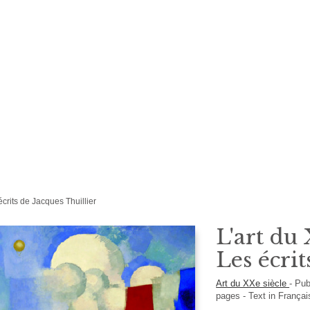
écrits de Jacques Thuillier
L'art du
Les écrit
Art du XXe siècle
-
Pub
pages -
Text in
França