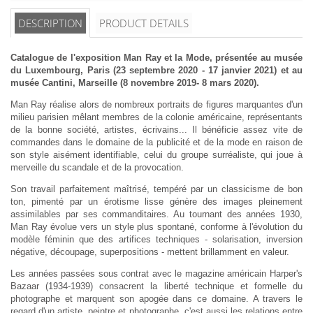
DESCRIPTION
PRODUCT DETAILS
Catalogue de l'exposition Man Ray et la Mode, présentée au musée
du Luxembourg, Paris (23 septembre 2020 - 17 janvier 2021) et au
musée Cantini, Marseille (8 novembre 2019- 8 mars 2020).
Man Ray réalise alors de nombreux portraits de figures marquantes d'un
milieu parisien mêlant membres de la colonie américaine, représentants
de la bonne société, artistes, écrivains... Il bénéficie assez vite de
commandes dans le domaine de la publicité et de la mode en raison de
son style aisément identifiable, celui du groupe surréaliste, qui joue à
merveille du scandale et de la provocation.
Son travail parfaitement maîtrisé, tempéré par un classicisme de bon
ton, pimenté par un érotisme lisse génère des images pleinement
assimilables par ses commanditaires. Au tournant des années 1930,
Man Ray évolue vers un style plus spontané, conforme à l'évolution du
modèle féminin que des artifices techniques - solarisation, inversion
négative, découpage, superpositions - mettent brillamment en valeur.
Les années passées sous contrat avec le magazine américain Harper's
Bazaar (1934-1939) consacrent la liberté technique et formelle du
photographe et marquent son apogée dans ce domaine. A travers le
regard d'un artiste, peintre et photographe, c'est aussi les relations entre