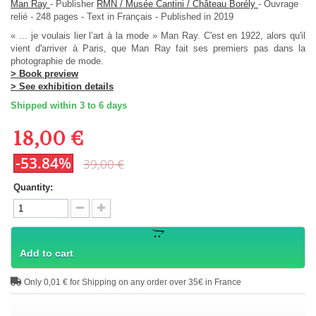
Man Ray
-
Publisher
RMN / Musée Cantini / Château Borély
-
Ouvrage
relié
-
248
pages -
Text in
Français
- Published in 2019
« ... je voulais lier l’art à la mode » Man Ray. C'est en 1922, alors qu'il
vient d'arriver à Paris, que Man Ray fait ses premiers pas dans la
photographie de mode.
> Book preview
> See exhibition details
Shipped within 3 to 6 days
18,00 €
-53.84%
39,00 €
Quantity:
Add to cart
Only 0,01 € for Shipping on any order over 35€ in France