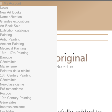
My Account
News
Contact
New Art Books
English
Notre sélection
English
Grandes expositions
Français
Art Book Sale
News
Exhibition catalogue
Painting
Antic Painting
Ancient Painting
Search
Medieval Painting
16th - 17th Painting
Baroque
Généralités
Online Art Bookstore
Maniérisme
Peintres de la réalité
Cart
(empty)
18th Century Painting
No products
Généralités
Néo-classicisme
Free shipping!
Shipping
Pré-romantisme
0,00 €
Total
Rococo
Check out
19th Century Painting
Généralités
Impressionnisme
Les Nabis