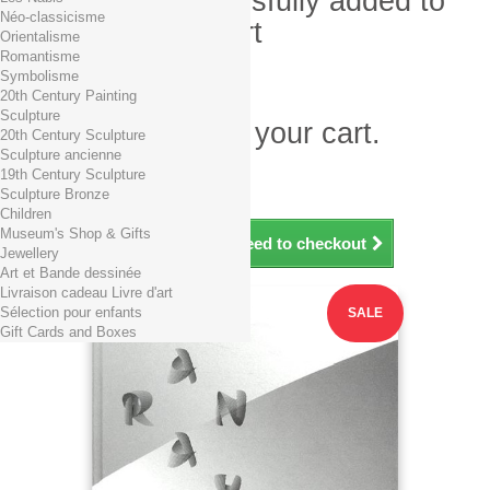
Product successfully added to
Néo-classicisme
your shopping cart
Orientalisme
Romantisme
Quantity
Symbolisme
Total
20th Century Painting
Sculpture
There is 1 item in your cart.
20th Century Sculpture
Sculpture ancienne
Total products (tax incl.)
19th Century Sculpture
Total shipping TTC
Free shipping!
Sculpture Bronze
Total (tax incl.)
Children
Museum's Shop & Gifts
Continue shopping
Proceed to checkout
Jewellery
Art et Bande dessinée
Livraison cadeau Livre d'art
Sélection pour enfants
SALE
Gift Cards and Boxes