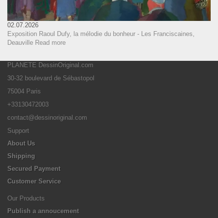
02.07.2026
Exposition Raoul Dufy, la mélodie du bonheur - Les Franciscaines,
Deauville
Read more
PLANETE DessinOriginal.com
30-32 boulevard de Sébastopol
75004 Paris
+33130472003
contact@dessinoriginal.com
Support
About Us
Shipping
Secured Payment
Customer Service
Our Products
Publish a annoucement