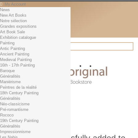
My Account
News
Contact
New Art Books
English
Notre sélection
English
Grandes expositions
Français
Art Book Sale
News
Exhibition catalogue
Painting
Antic Painting
Ancient Painting
Search
Medieval Painting
16th - 17th Painting
Baroque
Généralités
Online Art Bookstore
Maniérisme
Peintres de la réalité
Cart
(empty)
18th Century Painting
No products
Généralités
Néo-classicisme
Free shipping!
Shipping
Pré-romantisme
0,00 €
Total
Rococo
Check out
19th Century Painting
Généralités
Impressionnisme
Les Nabis