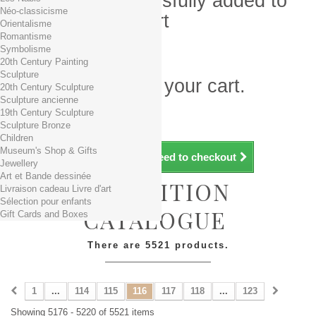
Product successfully added to
Néo-classicisme
your shopping cart
Orientalisme
Romantisme
Quantity
Symbolisme
Total
20th Century Painting
Sculpture
There is 1 item in your cart.
20th Century Sculpture
Sculpture ancienne
Total products (tax incl.)
19th Century Sculpture
Total shipping TTC
Free shipping!
Sculpture Bronze
Total (tax incl.)
Children
Museum's Shop & Gifts
Continue shopping
Proceed to checkout
Jewellery
Art et Bande dessinée
EXHIBITION
Livraison cadeau Livre d'art
Sélection pour enfants
CATALOGUE
Gift Cards and Boxes
There are 5521 products.
1
...
114
115
116
117
118
...
123
Showing 5176 - 5220 of 5521 items