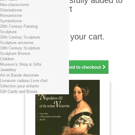
Product successfully added to
Néo-classicisme
your shopping cart
Orientalisme
Romantisme
Quantity
Symbolisme
Total
20th Century Painting
Sculpture
There is 1 item in your cart.
20th Century Sculpture
Sculpture ancienne
Total products (tax incl.)
19th Century Sculpture
Total shipping TTC
Free shipping!
Sculpture Bronze
Total (tax incl.)
Children
Museum's Shop & Gifts
Continue shopping
Proceed to checkout
Jewellery
Art et Bande dessinée
Livraison cadeau Livre d'art
Sélection pour enfants
Gift Cards and Boxes