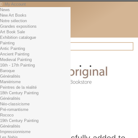
My Account
News
Contact
New Art Books
English
Notre sélection
English
Grandes expositions
Français
Art Book Sale
News
Exhibition catalogue
Painting
Antic Painting
Ancient Painting
Search
Medieval Painting
16th - 17th Painting
Baroque
Généralités
Online Art Bookstore
Maniérisme
Peintres de la réalité
Cart
(empty)
18th Century Painting
No products
Généralités
Néo-classicisme
Free shipping!
Shipping
Pré-romantisme
0,00 €
Total
Rococo
Check out
19th Century Painting
Généralités
Impressionnisme
Les Nabis