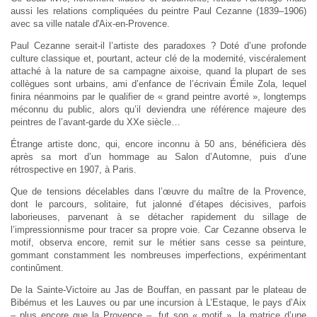
aussi les relations compliquées du peintre Paul Cezanne (1839–1906)
avec sa ville natale d'Aix-en-Provence.
Paul Cezanne serait-il l’artiste des paradoxes ? Doté d’une profonde
culture classique et, pourtant, acteur clé de la modernité, viscéralement
attaché à la nature de sa campagne aixoise, quand la plupart de ses
collègues sont urbains, ami d’enfance de l’écrivain Émile Zola, lequel
finira néanmoins par le qualifier de « grand peintre avorté », longtemps
méconnu du public, alors qu’il deviendra une référence majeure des
peintres de l’avant-garde du XXe siècle…
Étrange artiste donc, qui, encore inconnu à 50 ans, bénéficiera dès
après sa mort d’un hommage au Salon d’Automne, puis d’une
rétrospective en 1907, à Paris.
Que de tensions décelables dans l’œuvre du maître de la Provence,
dont le parcours, solitaire, fut jalonné d’étapes décisives, parfois
laborieuses, parvenant à se détacher rapidement du sillage de
l’impressionnisme pour tracer sa propre voie. Car Cezanne observa le
motif, observa encore, remit sur le métier sans cesse sa peinture,
gommant constamment les nombreuses imperfections, expérimentant
continûment.
De la Sainte-Victoire au Jas de Bouffan, en passant par le plateau de
Bibémus et les Lauves ou par une incursion à L’Estaque, le pays d’Aix
– plus encore que la Provence –, fut son « motif », la matrice d’une