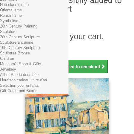
Product successfully added to
Néo-classicisme
your shopping cart
Orientalisme
Romantisme
Quantity
Symbolisme
Total
20th Century Painting
Sculpture
There is 1 item in your cart.
20th Century Sculpture
Sculpture ancienne
Total products (tax incl.)
19th Century Sculpture
Total shipping TTC
Free shipping!
Sculpture Bronze
Total (tax incl.)
Children
Museum's Shop & Gifts
Continue shopping
Proceed to checkout
Jewellery
Art et Bande dessinée
Livraison cadeau Livre d'art
Sélection pour enfants
Gift Cards and Boxes