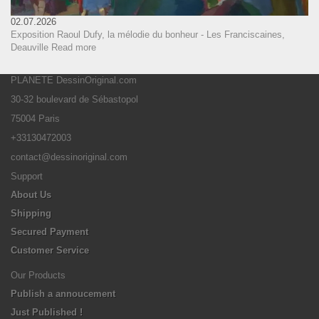
02.07.2026
Exposition Raoul Dufy, la mélodie du bonheur - Les Franciscaines,
Deauville
Read more
PLANETE DessinOriginal.com
30-32 boulevard de Sébastopol
75004 Paris
+33130472003
contact@dessinoriginal.com
Support
About Us
Shipping
Secured Payment
Customer Service
Our Products
Publish a annoucement
Just Published !