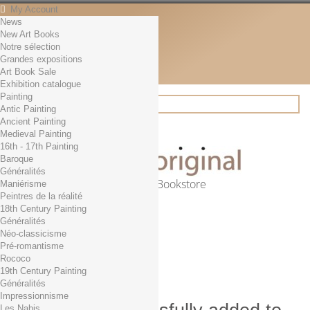
My Account
News
Contact
New Art Books
English
Notre sélection
English
Grandes expositions
Français
Art Book Sale
News
Exhibition catalogue
Painting
Antic Painting
Ancient Painting
Search
Medieval Painting
16th - 17th Painting
Baroque
Généralités
Online Art Bookstore
Maniérisme
Peintres de la réalité
Cart
(empty)
18th Century Painting
No products
Généralités
Néo-classicisme
Free shipping!
Shipping
Pré-romantisme
0,00 €
Total
Rococo
Check out
19th Century Painting
Généralités
Impressionnisme
Les Nabis