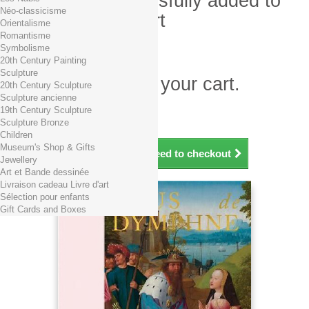
Product successfully added to
Néo-classicisme
your shopping cart
Orientalisme
Romantisme
Quantity
Symbolisme
Total
20th Century Painting
Sculpture
There is 1 item in your cart.
20th Century Sculpture
Sculpture ancienne
Total products (tax incl.)
19th Century Sculpture
Total shipping TTC
Free shipping!
Sculpture Bronze
Total (tax incl.)
Children
Museum's Shop & Gifts
Continue shopping
Proceed to checkout
Jewellery
Art et Bande dessinée
Livraison cadeau Livre d'art
Sélection pour enfants
Gift Cards and Boxes