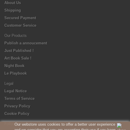
About Us
Shipping
Secured Payment
Customer Service
Our Products
Publish a annoucement
Just Published !
Art Book Sale !
Night Book
Le Playbook
Legal
Legal Notice
Terms of Service
Privacy Policy
Cookie Policy
Follow us
Our webstore uses cookies to offer a better user experience
and we consider that you are accepting their use if you keep