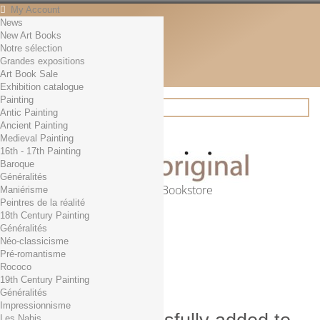
My Account
News
Contact
New Art Books
English
Notre sélection
English
Grandes expositions
Français
Art Book Sale
News
Exhibition catalogue
Painting
Antic Painting
Ancient Painting
Search
Medieval Painting
16th - 17th Painting
Baroque
Généralités
Online Art Bookstore
Maniérisme
Peintres de la réalité
Cart
(empty)
18th Century Painting
No products
Généralités
Néo-classicisme
Free shipping!
Shipping
Pré-romantisme
0,00 €
Total
Rococo
Check out
19th Century Painting
Généralités
Impressionnisme
Les Nabis