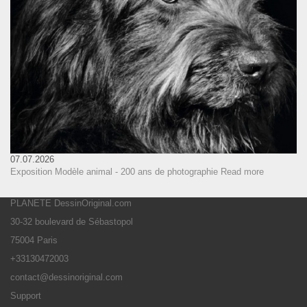
07.07.2026
Exposition Modèle animal - 200 ans de photographie
Read more
PLANETE DessinOriginal.com
30-32 boulevard de Sébastopol
75004 Paris
+33130472003
contact@dessinoriginal.com
Support