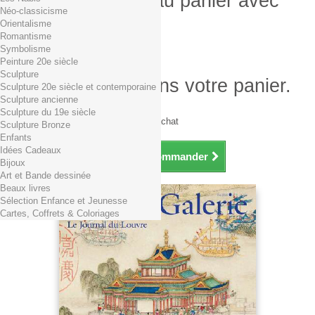
Produit ajouté au panier avec
Néo-classicisme
succès
Orientalisme
Romantisme
Quantité
Symbolisme
Total
Peinture 20e siècle
Sculpture
Il y a 1 produit dans votre panier.
Sculpture 20e siècle et contemporaine
Sculpture ancienne
Total produits TTC
Sculpture du 19e siècle
Frais de port TTC
0,01€ dès 29€ d'achat
Sculpture Bronze
Total TTC
Enfants
Idées Cadeaux
Continuer mes achats
Commander
Bijoux
Art et Bande dessinée
Beaux livres
Sélection Enfance et Jeunesse
Cartes, Coffrets & Coloriages