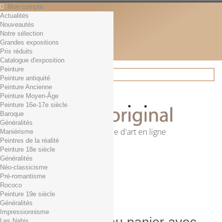
Mon compte
Actualités
Contact
Nouveautés
Français
Notre sélection
English
Grandes expositions
Français
Prix réduits
Actualités
Catalogue d'exposition
Peinture
Peinture antiquité
Peinture Ancienne
Rechercher
Peinture Moyen-Âge
Peinture 16e-17e siècle
Baroque
Généralités
Première librairie d'art en ligne
Maniérisme
Peintres de la réalité
Panier
(vide)
Peinture 18e siècle
Aucun produit
Généralités
Néo-classicisme
0,01€ dès 29€ d'achat
Livraison
Pré-romantisme
0,00 €
Total
Rococo
Commander
Peinture 19e siècle
Généralités
Impressionnisme
Les Nabis