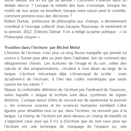
rester debout sur un sol qui se dérobe ? Comment s’orienter dans un
dédale obscur ? Lorsque la netteté des buts s’estompe, lorsque les
motifs de nos actes se brouillent, lorsque notre raison perd le contrôle,
comment prenons-nous des décisions ?
Robert Dumas, professeur de philosophie aux champs, a dernièrement
contribué à l’ouvrage collectif Jean-Jacques Rousseau, le sentiment et
la pensée, 2012, Éditions Glénat. Il en a rédigé la partie politique : « Le
Philosophe citoyen ».
Troubles dans l’écriture par Michel Melot
L’histoire de l’écriture n’est plus ce long fleuve tranquille qui prenait sa
source à Sumer pour aller se jeter dans l’alphabet, loin du continent des
idéogrammes chinois. Les écritures de l’image et du son, celles des
calculs et des programmations, circulent à vive allure au large de la
langue. L’écriture mécanique déjà s’émancipait du scribe ; mais
qu’advient-il de l’écrivain, à l’ère des codes numériques que seuls
savent lire les robots ?
Depuis la confortable définition de l’écriture par Ferdinand de Saussure,
selon laquelle « langue et écriture sont deux systèmes de signes
distincts. L’unique raison d’être du second est de représenter le premier
», les sciences exactes et les sciences humaines semblent s’être
liguées pour réhabiliter tout ce qui, dans l’écriture, ne ressortit pas à la
langue. Le champ de l’écriture est alors devenu un champ de bataille où
s’opposent ceux pour qui il n’y a d’écriture que du mot ceux pour qui
l’écriture est une technique de marquage de l’espace ou, une