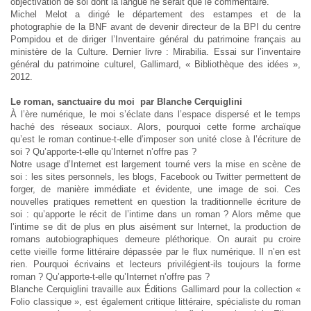
objectivation de soi dont la langue ne serait que le commentaire.
Michel Melot a dirigé le département des estampes et de la
photographie de la BNF avant de devenir directeur de la BPI du centre
Pompidou et de diriger l’Inventaire général du patrimoine français au
ministère de la Culture. Dernier livre : Mirabilia. Essai sur l’inventaire
général du patrimoine culturel, Gallimard, « Bibliothèque des idées »,
2012.
Le roman, sanctuaire du moi par Blanche Cerquiglini
À l’ère numérique, le moi s’éclate dans l’espace dispersé et le temps
haché des réseaux sociaux. Alors, pourquoi cette forme archaïque
qu’est le roman continue-t-elle d’imposer son unité close à l’écriture de
soi ? Qu’apporte-t-elle qu’Internet n’offre pas ?
Notre usage d’Internet est largement tourné vers la mise en scène de
soi : les sites personnels, les blogs, Facebook ou Twitter permettent de
forger, de manière immédiate et évidente, une image de soi. Ces
nouvelles pratiques remettent en question la traditionnelle écriture de
soi : qu’apporte le récit de l’intime dans un roman ? Alors même que
l’intime se dit de plus en plus aisément sur Internet, la production de
romans autobiographiques demeure pléthorique. On aurait pu croire
cette vieille forme littéraire dépassée par le flux numérique. Il n’en est
rien. Pourquoi écrivains et lecteurs privilégient-ils toujours la forme
roman ? Qu’apporte-t-elle qu’Internet n’offre pas ?
Blanche Cerquiglini travaille aux Éditions Gallimard pour la collection «
Folio classique », est également critique littéraire, spécialiste du roman