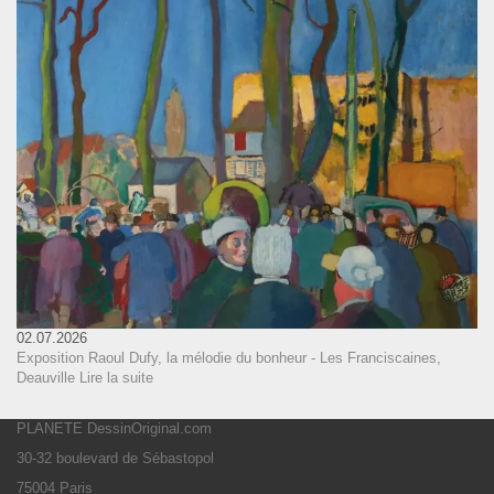
02.07.2026
Exposition Raoul Dufy, la mélodie du bonheur - Les Franciscaines,
Deauville
Lire la suite
PLANETE DessinOriginal.com
30-32 boulevard de Sébastopol
75004 Paris