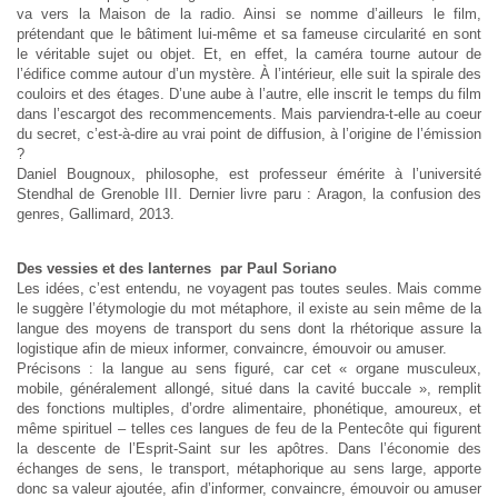
va vers la Maison de la radio. Ainsi se nomme d’ailleurs le film,
prétendant que le bâtiment lui-même et sa fameuse circularité en sont
le véritable sujet ou objet. Et, en effet, la caméra tourne autour de
l’édifice comme autour d’un mystère. À l’intérieur, elle suit la spirale des
couloirs et des étages. D’une aube à l’autre, elle inscrit le temps du film
dans l’escargot des recommencements. Mais parviendra-t-elle au coeur
du secret, c’est-à-dire au vrai point de diffusion, à l’origine de l’émission
?
Daniel Bougnoux, philosophe, est professeur émérite à l’université
Stendhal de Grenoble III. Dernier livre paru : Aragon, la confusion des
genres, Gallimard, 2013.
Des vessies et des lanternes par Paul Soriano
Les idées, c’est entendu, ne voyagent pas toutes seules. Mais comme
le suggère l’étymologie du mot métaphore, il existe au sein même de la
langue des moyens de transport du sens dont la rhétorique assure la
logistique afin de mieux informer, convaincre, émouvoir ou amuser.
Précisons : la langue au sens figuré, car cet « organe musculeux,
mobile, généralement allongé, situé dans la cavité buccale », remplit
des fonctions multiples, d’ordre alimentaire, phonétique, amoureux, et
même spirituel – telles ces langues de feu de la Pentecôte qui figurent
la descente de l’Esprit-Saint sur les apôtres. Dans l’économie des
échanges de sens, le transport, métaphorique au sens large, apporte
donc sa valeur ajoutée, afin d’informer, convaincre, émouvoir ou amuser