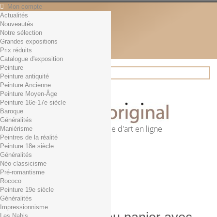
Mon compte
Actualités
Contact
Nouveautés
Français
Notre sélection
English
Grandes expositions
Français
Prix réduits
Actualités
Catalogue d'exposition
Peinture
Peinture antiquité
Peinture Ancienne
Rechercher
Peinture Moyen-Âge
Peinture 16e-17e siècle
Baroque
Généralités
Première librairie d'art en ligne
Maniérisme
Peintres de la réalité
Panier
(vide)
Peinture 18e siècle
Aucun produit
Généralités
Néo-classicisme
0,01€ dès 29€ d'achat
Livraison
Pré-romantisme
0,00 €
Total
Rococo
Commander
Peinture 19e siècle
Généralités
Impressionnisme
Les Nabis