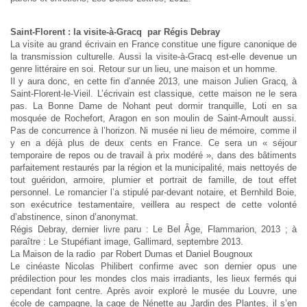
Saint-Florent : la visite-à-Gracq par Régis Debray
La visite au grand écrivain en France constitue une figure canonique de
la transmission culturelle. Aussi la visite-à-Gracq est-elle devenue un
genre littéraire en soi. Retour sur un lieu, une maison et un homme.
Il y aura donc, en cette fin d’année 2013, une maison Julien Gracq, à
Saint-Florent-le-Vieil. L’écrivain est classique, cette maison ne le sera
pas. La Bonne Dame de Nohant peut dormir tranquille, Loti en sa
mosquée de Rochefort, Aragon en son moulin de Saint-Arnoult aussi.
Pas de concurrence à l’horizon. Ni musée ni lieu de mémoire, comme il
y en a déjà plus de deux cents en France. Ce sera un « séjour
temporaire de repos ou de travail à prix modéré », dans des bâtiments
parfaitement restaurés par la région et la municipalité, mais nettoyés de
tout guéridon, armoire, plumier et portrait de famille, de tout effet
personnel. Le romancier l’a stipulé par-devant notaire, et Bernhild Boie,
son exécutrice testamentaire, veillera au respect de cette volonté
d’abstinence, sinon d’anonymat.
Régis Debray, dernier livre paru : Le Bel Âge, Flammarion, 2013 ; à
paraître : Le Stupéfiant image, Gallimard, septembre 2013.
La Maison de la radio par Robert Dumas et Daniel Bougnoux
Le cinéaste Nicolas Philibert confirme avec son dernier opus une
prédilection pour les mondes clos mais irradiants, les lieux fermés qui
cependant font centre. Après avoir exploré le musée du Louvre, une
école de campagne, la cage de Nénette au Jardin des Plantes, il s’en