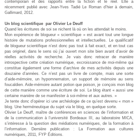
contemporain et des rapports entre la fiction et le réel. Elle a
récemment publié avec Jean-Yves Tadié Le Roman d’hier à demain,
Gallimard, 2012.
Un blog scientifique par Olivier Le Deuff
Quand les écritures de soi se nichent là où on les attendait le moins.
Mon expérience de blogueur « scientifique » est avant tout une longue
histoire de mutations professionnelles et intellectuelles. Le qualificatif
de blogueur scientifique n’est donc pas tout à fait exact, et en tout cas
pas originel, dans le sens où j’ai ouvert mon site bien avant d’avoir de
réelles activités de recherche. Je vais donc retracer de manière
introspective cette création numérique, excroissance de moi-même qui
constitue également une forme d’archive de mes activités depuis une
douzaine d’années. Ce n’est pas un livre de compte, mais une sorte
d’aide-mémoire, un hypomnematon, un support de mémoire au sens
foucaldien. Aide-mémoire autant potion que poison, je conçois mon blog
de cette manière comme une écriture de soi. Le blog étant « aussi une
certaine manière de se manifester à soi-même et aux autres. »
Je tente donc d’opérer ici une archéologie de ce qu’est devenu « mon »
blog. Une herméneutique du sujet via le blog, en quelque sorte.
Olivier Le Deuff, maître de conférences en sciences de l’information et
de la communication à l’université Bordeaux III, au laboratoire MICA,
s’intéresse à la question des médiations numériques, de la formation à
l’information. Dernière publication : La Formation aux cultures
numériques, 2011, FYP Éditions.