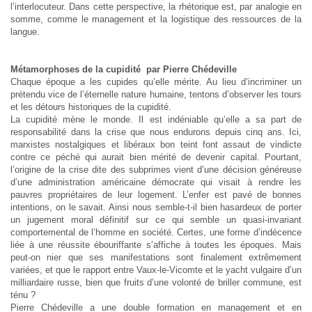
l’interlocuteur. Dans cette perspective, la rhétorique est, par analogie en
somme, comme le management et la logistique des ressources de la
langue.
Métamorphoses de la cupidité par Pierre Chédeville
Chaque époque a les cupides qu’elle mérite. Au lieu d’incriminer un
prétendu vice de l’éternelle nature humaine, tentons d’observer les tours
et les détours historiques de la cupidité.
La cupidité mène le monde. Il est indéniable qu’elle a sa part de
responsabilité dans la crise que nous endurons depuis cinq ans. Ici,
marxistes nostalgiques et libéraux bon teint font assaut de vindicte
contre ce péché qui aurait bien mérité de devenir capital. Pourtant,
l’origine de la crise dite des subprimes vient d’une décision généreuse
d’une administration américaine démocrate qui visait à rendre les
pauvres propriétaires de leur logement. L’enfer est pavé de bonnes
intentions, on le savait. Ainsi nous semble-t-il bien hasardeux de porter
un jugement moral définitif sur ce qui semble un quasi-invariant
comportemental de l’homme en société. Certes, une forme d’indécence
liée à une réussite ébouriffante s’affiche à toutes les époques. Mais
peut-on nier que ses manifestations sont finalement extrêmement
variées, et que le rapport entre Vaux-le-Vicomte et le yacht vulgaire d’un
milliardaire russe, bien que fruits d’une volonté de briller commune, est
ténu ?
Pierre Chédeville a une double formation en management et en