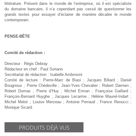
littérature. Présent dans le monde de l’entreprise, où il est spécialiste
du domaine bancaire, il n’a cependant pas cessé de questionner les
grands textes pour essayer d’éclairer de manière décalée le monde
contemporain.
PENSE-BÊTE
Comité de rédaction :
Directeur : Régis Debray
Rédacteur en chef : Paul Soriano
Secrétariat de rédaction : Isabelle Ambrosini
Comité de lecture : Pierre-Marc de Biasi ; Jacques Billard ; Daniel
Bougnoux ; Pierre Chédeville ; Jean-Yves Chevalier ; Robert Damien ;
Robert Dumas ; Pierre d’Huy ; Michel Erman ; Françoise Gaillard ;
François-Bernard Huyghe ; Jacques Lecarme ; Hélène Maurel-Indart ;
Michel Melot ; Louise Merzeau ; Antoine Perraud ; France Renucci ;
Monique Sicard.
PRODUITS DÉJÀ VUS