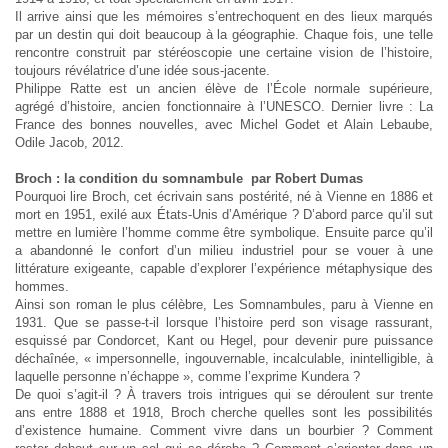
Il arrive ainsi que les mémoires s’entrechoquent en des lieux marqués
par un destin qui doit beaucoup à la géographie. Chaque fois, une telle
rencontre construit par stéréoscopie une certaine vision de l’histoire,
toujours révélatrice d’une idée sous-jacente.
Philippe Ratte est un ancien élève de l’École normale supérieure,
agrégé d’histoire, ancien fonctionnaire à l’UNESCO. Dernier livre : La
France des bonnes nouvelles, avec Michel Godet et Alain Lebaube,
Odile Jacob, 2012.
Broch : la condition du somnambule par Robert Dumas
Pourquoi lire Broch, cet écrivain sans postérité, né à Vienne en 1886 et
mort en 1951, exilé aux États-Unis d’Amérique ? D’abord parce qu’il sut
mettre en lumière l’homme comme être symbolique. Ensuite parce qu’il
a abandonné le confort d’un milieu industriel pour se vouer à une
littérature exigeante, capable d’explorer l’expérience métaphysique des
hommes.
Ainsi son roman le plus célèbre, Les Somnambules, paru à Vienne en
1931. Que se passe-t-il lorsque l’histoire perd son visage rassurant,
esquissé par Condorcet, Kant ou Hegel, pour devenir pure puissance
déchaînée, « impersonnelle, ingouvernable, incalculable, inintelligible, à
laquelle personne n’échappe », comme l’exprime Kundera ?
De quoi s’agit-il ? À travers trois intrigues qui se déroulent sur trente
ans entre 1888 et 1918, Broch cherche quelles sont les possibilités
d’existence humaine. Comment vivre dans un bourbier ? Comment