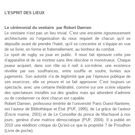
L’ESPRIT DES LIEUX
Le cérémonial du vestiaire par Robert Damien
Le vestiaire n’est pas un lieu trivial. C’est une enceinte rigoureusement
architecturée où l’organisation du nous requiert de chacun qu’il se
dépouille avant de prendre l’habit, qu’il se concentre et s’équipe en vue
de se livrer, en forme et fraternellement, au bonheur du combat.
Le sport de rugby se joue en public. Il nous fait éprouver cette joie
d’apparaître et de se montrer sans être obscène ni monstrueux. Chaque
joueur acquiert, dans son rôle où il naît à soi-même, une existence
révélée par ses souffrances, entre souffle et soufre, livrées aux
jugements. Son autorité n’a de légitimité que par l’épreuve publique de
ses exercices, elle se prouve et se fait approuver. C’est toujours un
spectacle, avec une certaine théâtralité, comme sur une scène séparée
des spectateurs installés sur des gradins mais qui attendent d’admirer
ou de condamner ce dont chacun est capable.
Robert Damien, professeur émérite de l’université Paris Ouest-Nanterre,
est l’auteur de Bibliothèque et État (PUF, 1995), de La grâce de l’auteur
(Encre marine, 2001) et de Le Conseiller du prince de Machiavel à nos
jours, genèse d’une matrice démocratique (PUF, 2004). Il a publié en
2010 une réédition critique du Qu’est-ce que la propriété ? de Proudhon
(Livre de poche).