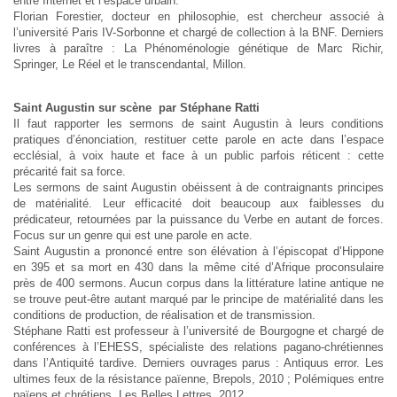
entre Internet et l’espace urbain.
Florian Forestier, docteur en philosophie, est chercheur associé à
l’université Paris IV-Sorbonne et chargé de collection à la BNF. Derniers
livres à paraître : La Phénoménologie génétique de Marc Richir,
Springer, Le Réel et le transcendantal, Millon.
Saint Augustin sur scène par Stéphane Ratti
Il faut rapporter les sermons de saint Augustin à leurs conditions
pratiques d’énonciation, restituer cette parole en acte dans l’espace
ecclésial, à voix haute et face à un public parfois réticent : cette
précarité fait sa force.
Les sermons de saint Augustin obéissent à de contraignants principes
de matérialité. Leur efficacité doit beaucoup aux faiblesses du
prédicateur, retournées par la puissance du Verbe en autant de forces.
Focus sur un genre qui est une parole en acte.
Saint Augustin a prononcé entre son élévation à l’épiscopat d’Hippone
en 395 et sa mort en 430 dans la même cité d’Afrique proconsulaire
près de 400 sermons. Aucun corpus dans la littérature latine antique ne
se trouve peut-être autant marqué par le principe de matérialité dans les
conditions de production, de réalisation et de transmission.
Stéphane Ratti est professeur à l’université de Bourgogne et chargé de
conférences à l’EHESS, spécialiste des relations pagano-chrétiennes
dans l’Antiquité tardive. Derniers ouvrages parus : Antiquus error. Les
ultimes feux de la résistance païenne, Brepols, 2010 ; Polémiques entre
païens et chrétiens, Les Belles Lettres, 2012.