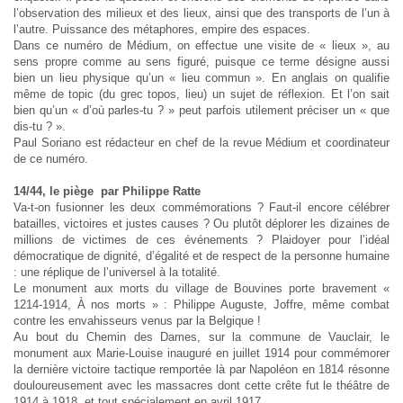
l’observation des milieux et des lieux, ainsi que des transports de l’un à
l’autre. Puissance des métaphores, empire des espaces.
Dans ce numéro de Médium, on effectue une visite de « lieux », au
sens propre comme au sens figuré, puisque ce terme désigne aussi
bien un lieu physique qu’un « lieu commun ». En anglais on qualifie
même de topic (du grec topos, lieu) un sujet de réflexion. Et l’on sait
bien qu’un « d’où parles-tu ? » peut parfois utilement préciser un « que
dis-tu ? ».
Paul Soriano est rédacteur en chef de la revue Médium et coordinateur
de ce numéro.
14/44, le piège par Philippe Ratte
Va-t-on fusionner les deux commémorations ? Faut-il encore célébrer
batailles, victoires et justes causes ? Ou plutôt déplorer les dizaines de
millions de victimes de ces événements ? Plaidoyer pour l’idéal
démocratique de dignité, d’égalité et de respect de la personne humaine
: une réplique de l’universel à la totalité.
Le monument aux morts du village de Bouvines porte bravement «
1214-1914, À nos morts » : Philippe Auguste, Joffre, même combat
contre les envahisseurs venus par la Belgique !
Au bout du Chemin des Dames, sur la commune de Vauclair, le
monument aux Marie-Louise inauguré en juillet 1914 pour commémorer
la dernière victoire tactique remportée là par Napoléon en 1814 résonne
douloureusement avec les massacres dont cette crête fut le théâtre de
1914 à 1918, et tout spécialement en avril 1917.