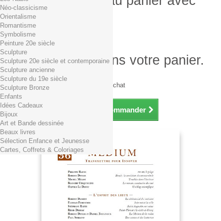
Produit ajouté au panier avec
Néo-classicisme
succès
Orientalisme
Romantisme
Quantité
Symbolisme
Total
Peinture 20e siècle
Sculpture
Il y a 1 produit dans votre panier.
Sculpture 20e siècle et contemporaine
Sculpture ancienne
Total produits TTC
Sculpture du 19e siècle
Frais de port TTC
0,01€ dès 29€ d'achat
Sculpture Bronze
Total TTC
Enfants
Idées Cadeaux
Continuer mes achats
Commander
Bijoux
Art et Bande dessinée
Beaux livres
Sélection Enfance et Jeunesse
Cartes, Coffrets & Coloriages