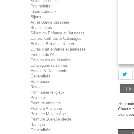
Sélection Fêtes
Prix réduits
Idées Cadeaux
Bijoux
Art et Bande dessinée
Beaux livres
Sélection Enfance et Jeunesse
Cartes, Coffrets & Coloriages
Editions Bilingues & inter.
Livres d'art enfance et jeunesse
Histoire de l'Art
Catalogues de Musées
Catalogues raisonnés
Essais & Documents
Généralités
Références
Revues
EN
Patrimoine religieux
Peinture
Peinture antiquité
75 grands
Peinture Ancienne
Chacun d
Peinture Moyen-Âge
avancées 
Peinture 16e-17e siècle
Baroque
Généralités