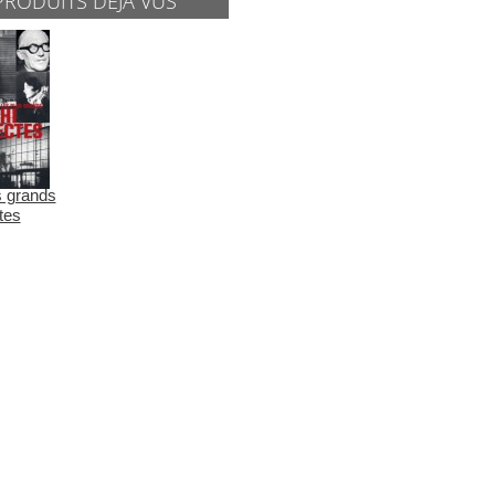
PRODUITS DÉJÀ VUS
s grands
tes