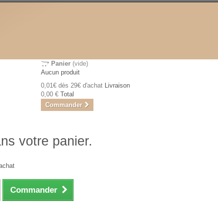
Panier
(vide)
Aucun produit
0,01€ dès 29€ d'achat
Livraison
0,00 €
Total
Commander
ans votre panier.
achat
Commander