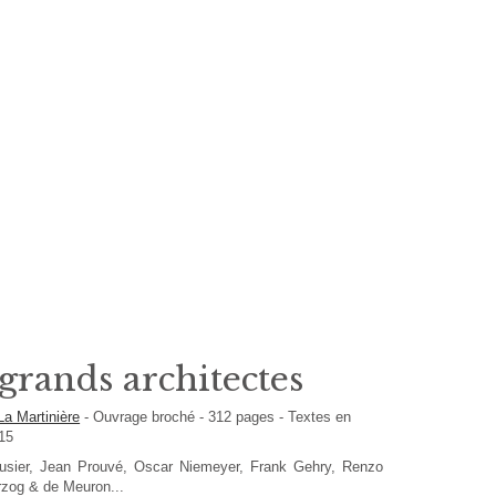
 grands architectes
La Martinière
-
Ouvrage broché
-
312
pages -
Textes en
015
usier, Jean Prouvé, Oscar Niemeyer, Frank Gehry, Renzo
rzog & de Meuron...