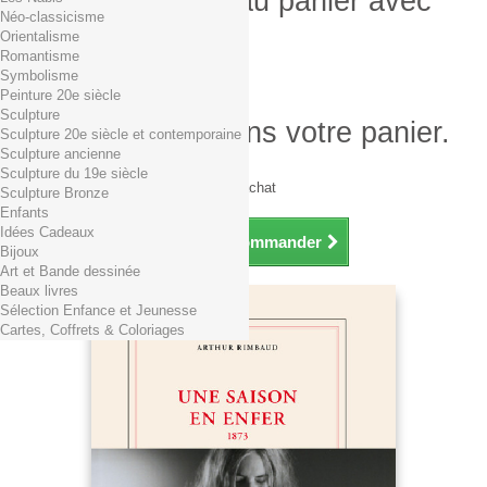
Produit ajouté au panier avec
Néo-classicisme
succès
Orientalisme
Romantisme
Quantité
Symbolisme
Total
Peinture 20e siècle
Sculpture
Il y a 1 produit dans votre panier.
Sculpture 20e siècle et contemporaine
Sculpture ancienne
Total produits TTC
Sculpture du 19e siècle
Frais de port TTC
0,01€ dès 29€ d'achat
Sculpture Bronze
Total TTC
Enfants
Idées Cadeaux
Continuer mes achats
Commander
Bijoux
Art et Bande dessinée
Beaux livres
Sélection Enfance et Jeunesse
Cartes, Coffrets & Coloriages