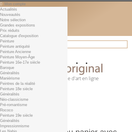
Mon compte
Actualités
Contact
Nouveautés
Français
Notre sélection
English
Grandes expositions
Français
Prix réduits
Actualités
Catalogue d'exposition
Peinture
Peinture antiquité
Peinture Ancienne
Rechercher
Peinture Moyen-Âge
Peinture 16e-17e siècle
Baroque
Généralités
Première librairie d'art en ligne
Maniérisme
Peintres de la réalité
Panier
(vide)
Peinture 18e siècle
Aucun produit
Généralités
Néo-classicisme
0,01€ dès 29€ d'achat
Livraison
Pré-romantisme
0,00 €
Total
Rococo
Commander
Peinture 19e siècle
Généralités
Impressionnisme
Les Nabis