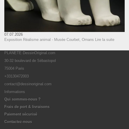
07.07.2026
Exposition Réalisme animal - Musée Courbet, Ornans
Lire la suite
PLANETE DessinOriginal.com
30-32 boulevard de Sébastopol
75004 Paris
+33130472003
contact@dessinoriginal.com
Informations
Qui sommes-nous ?
Frais de port & livraisons
Paiement sécurisé
Contactez-nous