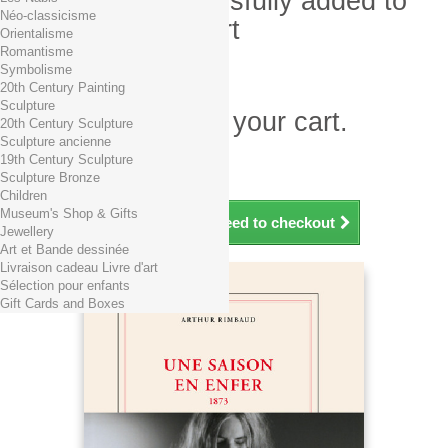
Product successfully added to
Néo-classicisme
your shopping cart
Orientalisme
Romantisme
Quantity
Symbolisme
Total
20th Century Painting
Sculpture
There is 1 item in your cart.
20th Century Sculpture
Sculpture ancienne
Total products (tax incl.)
19th Century Sculpture
Total shipping TTC
Free shipping!
Sculpture Bronze
Total (tax incl.)
Children
Museum's Shop & Gifts
Continue shopping
Proceed to checkout
Jewellery
Art et Bande dessinée
Livraison cadeau Livre d'art
Sélection pour enfants
Gift Cards and Boxes