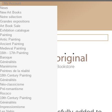
My Account
News
Contact
New Art Books
English
Notre sélection
English
Grandes expositions
Français
Art Book Sale
News
Exhibition catalogue
Painting
Antic Painting
Ancient Painting
Search
Medieval Painting
16th - 17th Painting
Baroque
Généralités
Online Art Bookstore
Maniérisme
Peintres de la réalité
Cart
(empty)
18th Century Painting
No products
Généralités
Néo-classicisme
Free shipping!
Shipping
Pré-romantisme
0,00 €
Total
Rococo
Check out
19th Century Painting
Généralités
Impressionnisme
Les Nabis