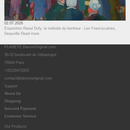
02.07.2026
Exposition Raoul Dufy, la mélodie du bonheur - Les Franciscaines,
Deauville
Read more
PLANETE DessinOriginal.com
30-32 boulevard de Sébastopol
75004 Paris
+33130472003
contact@dessinoriginal.com
Support
About Us
Shipping
Secured Payment
Customer Service
Our Products