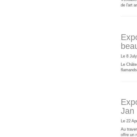
de l'art a
Expo
beau
Le 8 Jul
Le Châte
flamands 
Expo
Jan 
Le 22 Apr
Au traver
offre un 