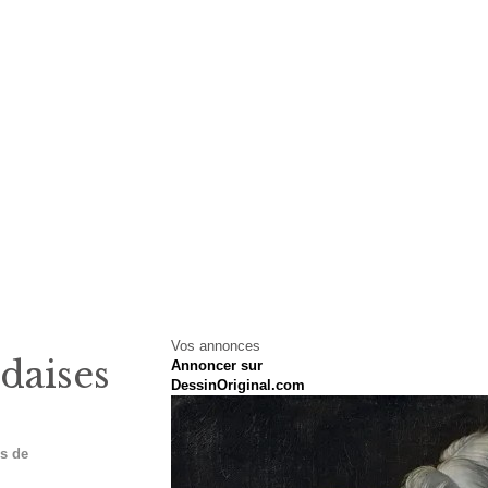
Vos annonces
daises
Annoncer sur
DessinOriginal.com
es de