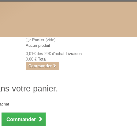
Panier
(vide)
Aucun produit
0,01€ dès 29€ d'achat
Livraison
0,00 €
Total
Commander
ans votre panier.
achat
Commander