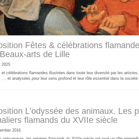
sition Fêtes & célébrations flamande
Beaux-arts de Lille
 2025
 et célébrations flamandes illustrées dans toute leur diversité par les artiste
..., et analysées pour leur sens profond et leur rôle essentiel dans la société.
sition L'odyssée des animaux. Les p
aliers flamands du XVIIe siècle
ember 2016
s précurseurs, les peintres flamands du XVIIe siècle ont joué un rôle primord