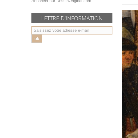
Annoncer sur DessinOriginal.com
LETTRE D'INFORMATION
ok