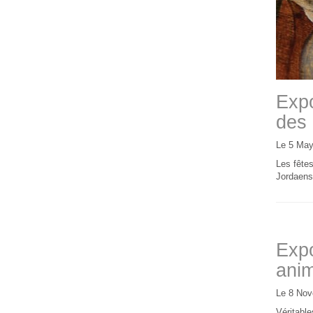
Expo
des 
Le 5 May
Les fêtes
Jordaens 
Expo
anim
Le 8 Nov
Véritable