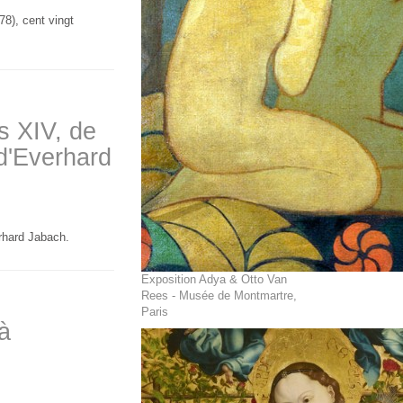
8), cent vingt
s XIV, de
 d'Everhard
rhard Jabach.
Exposition Adya & Otto Van
Rees - Musée de Montmartre,
Paris
à