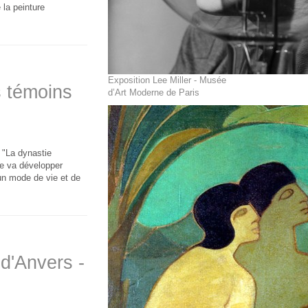
 la peinture
Exposition Lee Miller - Musée
s témoins
d’Art Moderne de Paris
 "La dynastie
le va développer
un mode de vie et de
 d'Anvers -