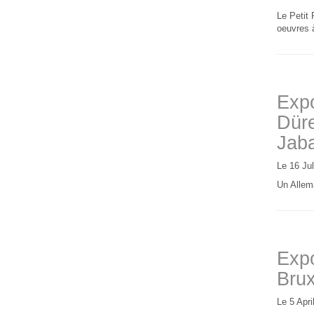
Le Petit 
oeuvres à
Expo
Düre
Jab
Le 16 Ju
Un Allema
Expo
Brux
Le 5 Apri