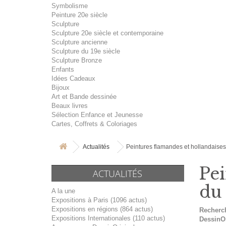
Symbolisme
Peinture 20e siècle
Sculpture
Sculpture 20e siècle et contemporaine
Sculpture ancienne
Sculpture du 19e siècle
Sculpture Bronze
Enfants
Idées Cadeaux
Bijoux
Art et Bande dessinée
Beaux livres
Sélection Enfance et Jeunesse
Cartes, Coffrets & Coloriages
Actualités
Peintures flamandes et hollandaises
Pei
ACTUALITÉS
du 
A la une
Expositions à Paris (1096 actus)
Expositions en régions (864 actus)
Recherch
Expositions Internationales (110 actus)
DessinO