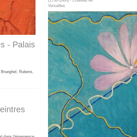
(1750-1800) - Château de
Versailles
s - Palais
s, Brueghel, Rubens,
eintres
ial dans l'émergence