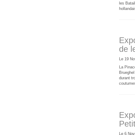
les Batai
hollandai
Expo
de l
Le 19 No
La Pinaco
Brueghel 
durant tr
coutumes 
Expo
Peti
Le 6 Nov