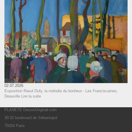
02.07.2026
Exposition Raoul Dufy, la mélodie du bonheur - Les Franciscaines,
Deauville
Lire la suite
PLANETE DessinOriginal.com
30-32 boulevard de Sébastopol
75004 Paris