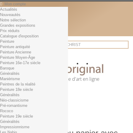
Mon compte
Actualités
Contact
Nouveautés
Français
Notre sélection
English
Grandes expositions
Français
Prix réduits
Actualités
Catalogue d'exposition
Peinture
Peinture antiquité
Peinture Ancienne
Rechercher
Peinture Moyen-Âge
Peinture 16e-17e siècle
Baroque
Généralités
Première librairie d'art en ligne
Maniérisme
Peintres de la réalité
Panier
(vide)
Peinture 18e siècle
Aucun produit
Généralités
Néo-classicisme
0,01€ dès 29€ d'achat
Livraison
Pré-romantisme
0,00 €
Total
Rococo
Commander
Peinture 19e siècle
Généralités
Impressionnisme
Les Nabis