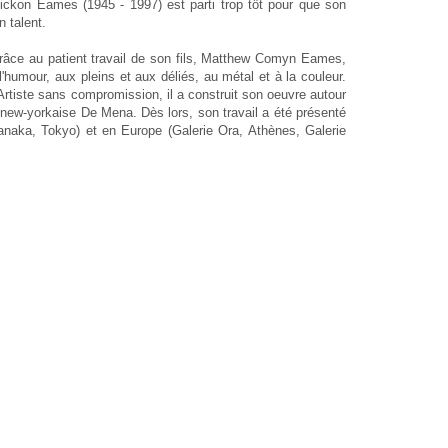
Dickon Eames (1945 - 1997) est parti trop tôt pour que son
 talent.
e grâce au patient travail de son fils, Matthew Comyn Eames,
 l'humour, aux pleins et aux déliés, au métal et à la couleur.
rtiste sans compromission, il a construit son oeuvre autour
e new-yorkaise De Mena. Dès lors, son travail a été présenté
naka, Tokyo) et en Europe (Galerie Ora, Athènes, Galerie