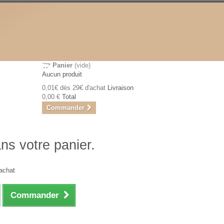
Panier
(vide)
Aucun produit
0,01€ dès 29€ d'achat
Livraison
0,00 €
Total
Commander
ans votre panier.
achat
Commander