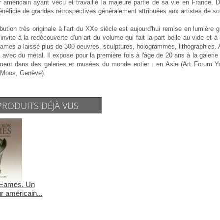
r américain ayant vécu et travaillé la majeure partie de sa vie en France, 
néficie de grandes rétrospectives généralement attribuées aux artistes de son
bution très originale à l'art du XXe siècle est aujourd'hui remise en lumièr
invite à la redécouverte d'un art du volume qui fait la part belle au vide et à
mes a laissé plus de 300 oeuvres, sculptures, hologrammes, lithographies. A
 avec du métal. Il expose pour la première fois à l'âge de 20 ans à la galeri
ement dans des galeries et musées du monde entier : en Asie (Art Forum Ya
Moos, Genève).
PRODUITS DÉJÀ VUS
 Eames. Un
r américain...