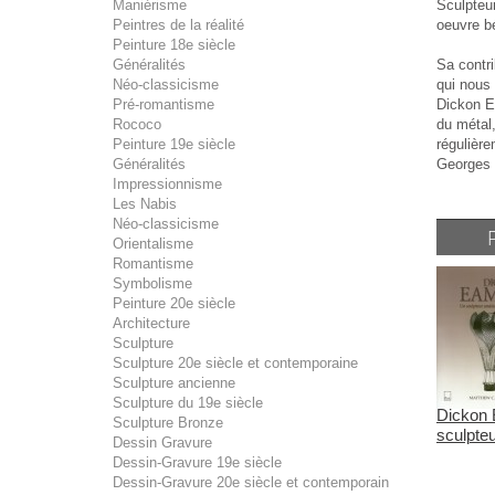
Sculpteu
Maniérisme
oeuvre bé
Peintres de la réalité
Peinture 18e siècle
Sa contri
Généralités
qui nous 
Néo-classicisme
Dickon Ea
Pré-romantisme
du métal,
Rococo
régulièr
Peinture 19e siècle
Georges 
Généralités
Impressionnisme
Les Nabis
Néo-classicisme
Orientalisme
Romantisme
Symbolisme
Peinture 20e siècle
Architecture
Sculpture
Sculpture 20e siècle et contemporaine
Sculpture ancienne
Sculpture du 19e siècle
Dickon
Sculpture Bronze
sculpteu
Dessin Gravure
Dessin-Gravure 19e siècle
Dessin-Gravure 20e siècle et contemporain