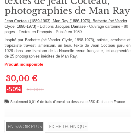
textes de Jean Cocteau,
photographies de Man Ray
Jean Cocteau (1889-1963), Man Ray (1886-1976), Barbette (né Vander
Clyde, 1898-1973)
-
Editions
Jacques Damase
-
Ouvrage cartonné
-
80
pages -
Textes en
Français
- Publié en 1980
Inspiré par Barbette (né Vander Clyde, 1898-1973), artiste, acrobate et
trapéziste travesti américain, un beau texte de Jean Cocteau paru en
1926 dans une livraison de la Nouvelle revue française, ici augmentée
de 25 photographies inédites de Man Ray.
Produit indisponible
30,00 €
-50%
60,00 €
Seulement 0,01 € de frais d'envoi au dessus de 35€ d'achat en France
EN SAVOIR PLUS
FICHE TECHNIQUE