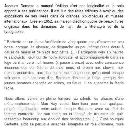
Jacques Damase a marqué l'édition d'art par l'originalité et le soin
apporté à ses publications, il est l'un des rares éditeurs à avoir eu des
expositions de ses livres dans de grandes bibliothèques et musées
internationaux. Crée en 1952, sa maison d’édition publie de beaux livres
originaux dans les domaines de l’art, de la littérature et de la
typographie.
" Barbette est un jeune Américain de vingt-quatre ans, d'aspect un peu
bossu comme les oiseaux, de démarche un peu infirme (sans doute à
cause de mains et de pieds trop petits. (...) Partageons vers six heures
le sandwich, l’œuf dur de notre acrobate, et accompagnons-le dans sa
loge où il arrive à huit heures (il passe à onze) avec cette conscience
inconnue des comédiens de chez nous, et propre aux clowns, aux
mimes annamites, aux danseuses cambodgiennes qu'on coud chaque
soir dans leur costume d'or. Barbette déniaise la fable grecque des
jeunes hommes changés en arbres, en fleurs. Il en supprime la féerie
facile.
Nous allons suivre en pleine lumière, au ralenti, les phases d'une
métamorphose dont Man Ray voulut bien fixer pour moi quelques
progrès significatifs, entre autres lorsque Barbette, avec sa tête de
femme contredite par son torse nu et sanglé de trousses de cuir,
ressemble beaucoup aux Apollon des bandagistes. (...) C'est pourquoi
Barbette, sitôt sa perruque arrachée, interprète un rôle d'homme, roule