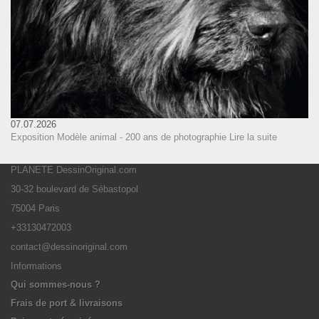
07.07.2026
Exposition Modèle animal - 200 ans de photographie
Lire la suite
PLANETE DessinOriginal.com
30-32 boulevard de Sébastopol
75004 Paris
+33130472003
contact@dessinoriginal.com
Informations
Qui sommes-nous ?
Frais de port & livraisons