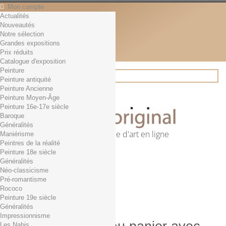
Mon compte
Actualités
Contact
Nouveautés
Français
Notre sélection
English
Grandes expositions
Français
Prix réduits
Actualités
Catalogue d'exposition
Peinture
Peinture antiquité
Peinture Ancienne
Rechercher
Peinture Moyen-Âge
Peinture 16e-17e siècle
Baroque
Généralités
Première librairie d'art en ligne
Maniérisme
Peintres de la réalité
Panier
(vide)
Peinture 18e siècle
Aucun produit
Généralités
Néo-classicisme
0,01€ dès 29€ d'achat
Livraison
Pré-romantisme
0,00 €
Total
Rococo
Commander
Peinture 19e siècle
Généralités
Impressionnisme
Les Nabis