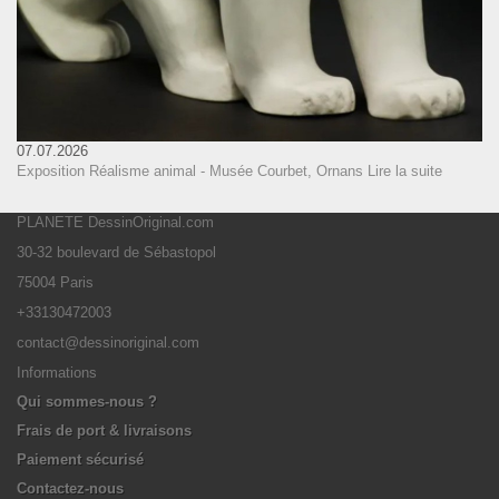
07.07.2026
Exposition Réalisme animal - Musée Courbet, Ornans
Lire la suite
PLANETE DessinOriginal.com
30-32 boulevard de Sébastopol
75004 Paris
+33130472003
contact@dessinoriginal.com
Informations
Qui sommes-nous ?
Frais de port & livraisons
Paiement sécurisé
Contactez-nous