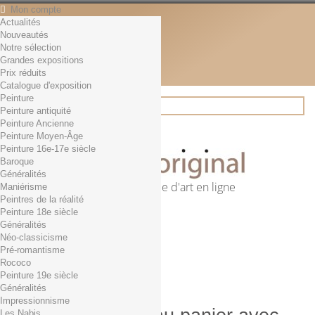
Mon compte
Actualités
Contact
Nouveautés
Français
Notre sélection
English
Grandes expositions
Français
Prix réduits
Actualités
Catalogue d'exposition
Peinture
Peinture antiquité
Peinture Ancienne
Rechercher
Peinture Moyen-Âge
Peinture 16e-17e siècle
Baroque
Généralités
Première librairie d'art en ligne
Maniérisme
Peintres de la réalité
Panier
(vide)
Peinture 18e siècle
Aucun produit
Généralités
Néo-classicisme
0,01€ dès 29€ d'achat
Livraison
Pré-romantisme
0,00 €
Total
Rococo
Commander
Peinture 19e siècle
Généralités
Impressionnisme
Les Nabis