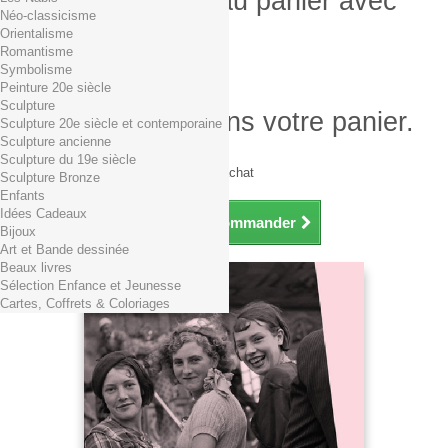
Produit ajouté au panier avec
Néo-classicisme
succès
Orientalisme
Romantisme
Quantité
Symbolisme
Total
Peinture 20e siècle
Sculpture
Il y a 1 produit dans votre panier.
Sculpture 20e siècle et contemporaine
Sculpture ancienne
Total produits TTC
Sculpture du 19e siècle
Frais de port TTC
0,01€ dès 29€ d'achat
Sculpture Bronze
Total TTC
Enfants
Idées Cadeaux
Continuer mes achats
Commander
Bijoux
Art et Bande dessinée
Beaux livres
Sélection Enfance et Jeunesse
Cartes, Coffrets & Coloriages