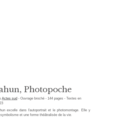
cahun, Photopoche
ns
Actes sud
-
Ouvrage broché
-
144
pages -
Textes en
023
hun excelle dans l'autoportrait et le photomontage. Elle y
e symbolisme et une forme théâtralisée de la vie.