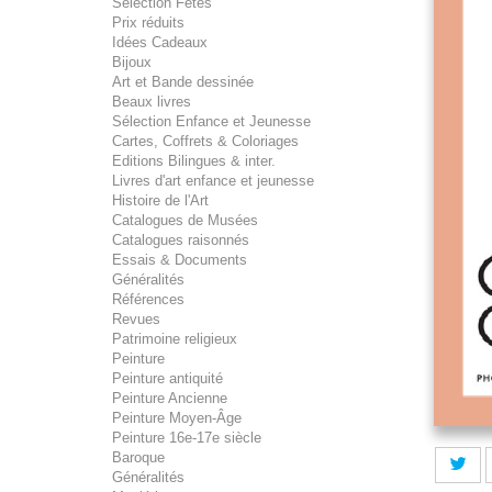
Sélection Fêtes
Prix réduits
Idées Cadeaux
Bijoux
Art et Bande dessinée
Beaux livres
Sélection Enfance et Jeunesse
Cartes, Coffrets & Coloriages
Editions Bilingues & inter.
Livres d'art enfance et jeunesse
Histoire de l'Art
Catalogues de Musées
Catalogues raisonnés
Essais & Documents
Généralités
Références
Revues
Patrimoine religieux
Peinture
Peinture antiquité
Peinture Ancienne
Peinture Moyen-Âge
Peinture 16e-17e siècle
Baroque
Généralités