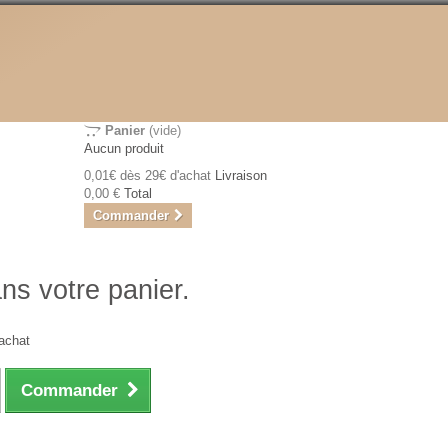
Panier
(vide)
Aucun produit
0,01€ dès 29€ d'achat
Livraison
0,00 €
Total
Commander
ans votre panier.
achat
Commander