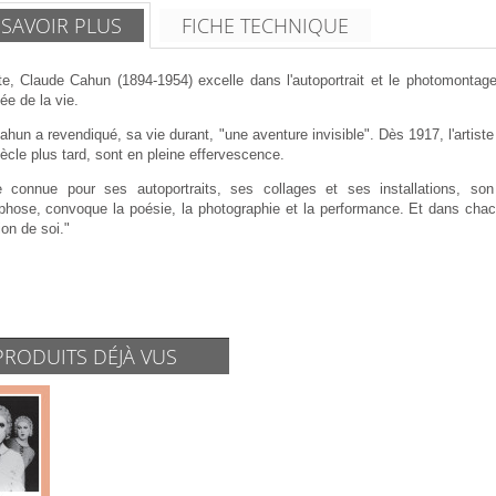
 SAVOIR PLUS
FICHE TECHNIQUE
ste, Claude Cahun (1894-1954) excelle dans l'autoportrait et le photomontag
sée de la vie.
hun a revendiqué, sa vie durant, "une aventure invisible". Dès 1917, l'artist
iècle plus tard, sont en pleine effervescence.
 connue pour ses autoportraits, ses collages et ses installations, son
hose, convoque la poésie, la photographie et la performance. Et dans chac
ion de soi."
PRODUITS DÉJÀ VUS