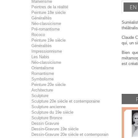
Maniérisme
EN
Peintres de la réalité
Peinture 18e siècle
Généralités
Surréali
Néo-classicisme
théâtrali
Pré-romantisme
Rococo
Claude Ca
Peinture 19e siècle
qui, un s
Généralités
Impressionnisme
Bien que
Les Nabis
métamorp
Néo-classicisme
est créat
Orientalisme
Romantisme
Symbolisme
Peinture 20e siècle
Architecture
Sculpture
Sculpture 20e siècle et contemporaine
Sculpture ancienne
Sculpture du 19e siècle
Sculpture Bronze
Dessin Gravure
Dessin-Gravure 19e siècle
Dessin-Gravure 20e siècle et contemporain