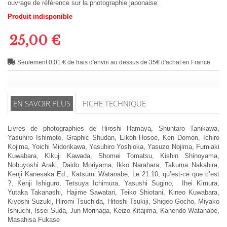
ouvrage de référence sur la photographie japonaise.
Produit indisponible
25,00 €
Seulement 0,01 € de frais d'envoi au dessus de 35€ d'achat en France
EN SAVOIR PLUS
FICHE TECHNIQUE
Livres de photographies de Hiroshi Hamaya, Shuntaro Tanikawa,
Yasuhiro Ishimoto, Graphic Shudan, Eikoh Hosoe, Ken Domon, Ichiro
Kojima, Yoichi Midorikawa, Yasuhiro Yoshioka, Yasuzo Nojima, Fumiaki
Kuwabara, Kikuji Kawada, Shomei Tomatsu, Kishin Shinoyama,
Nobuyoshi Araki, Daido Moriyama, Ikko Narahara, Takuma Nakahira,
Kenji Kanesaka Ed., Katsumi Watanabe, Le 21.10, qu’est-ce que c’est
?, Kenji Ishiguro, Tetsuya Ichimura, Yasushi Sugino, Ihei Kimura,
Yutaka Takanashi, Hajime Sawatari, Teiko Shiotani, Kineo Kuwabara,
Kiyoshi Suzuki, Hiromi Tsuchida, Hitoshi Tsukiji, Shigeo Gocho, Miyako
Ishiuchi, Issei Suda, Jun Morinaga, Keizo Kitajima, Kanendo Watanabe,
Masahisa Fukase