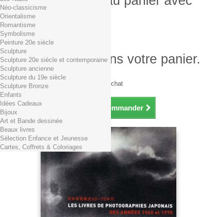
Produit ajouté au panier avec
Néo-classicisme
succès
Orientalisme
Romantisme
Quantité
Symbolisme
Total
Peinture 20e siècle
Sculpture
Il y a 1 produit dans votre panier.
Sculpture 20e siècle et contemporaine
Sculpture ancienne
Total produits TTC
Sculpture du 19e siècle
Frais de port TTC
0,01€ dès 29€ d'achat
Sculpture Bronze
Total TTC
Enfants
Idées Cadeaux
Continuer mes achats
Commander
Bijoux
Art et Bande dessinée
Beaux livres
Sélection Enfance et Jeunesse
Cartes, Coffrets & Coloriages