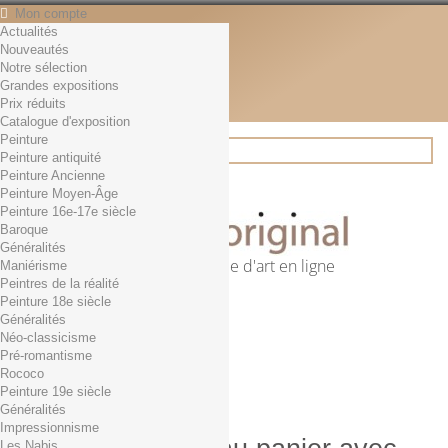
Mon compte
Actualités
Contact
Nouveautés
Français
Notre sélection
English
Grandes expositions
Français
Prix réduits
Actualités
Catalogue d'exposition
Peinture
Peinture antiquité
Peinture Ancienne
Rechercher
Peinture Moyen-Âge
Peinture 16e-17e siècle
Baroque
Généralités
Première librairie d'art en ligne
Maniérisme
Peintres de la réalité
Panier
(vide)
Peinture 18e siècle
Aucun produit
Généralités
Néo-classicisme
0,01€ dès 29€ d'achat
Livraison
Pré-romantisme
0,00 €
Total
Rococo
Commander
Peinture 19e siècle
Généralités
Impressionnisme
Les Nabis