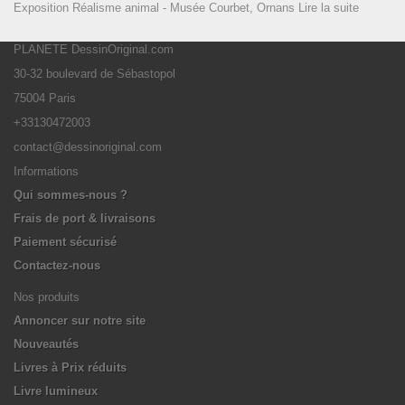
Exposition Réalisme animal - Musée Courbet, Ornans
Lire la suite
PLANETE DessinOriginal.com
30-32 boulevard de Sébastopol
75004 Paris
+33130472003
contact@dessinoriginal.com
Informations
Qui sommes-nous ?
Frais de port & livraisons
Paiement sécurisé
Contactez-nous
Nos produits
Annoncer sur notre site
Nouveautés
Livres à Prix réduits
Livre lumineux