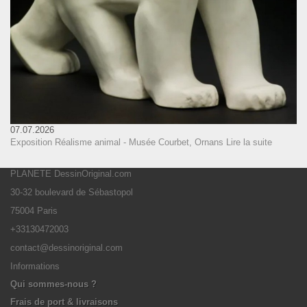
07.07.2026
Exposition Réalisme animal - Musée Courbet, Ornans
Lire la suite
PLANETE DessinOriginal.com
30-32 boulevard de Sébastopol
75004 Paris
+33130472003
contact@dessinoriginal.com
Informations
Qui sommes-nous ?
Frais de port & livraisons