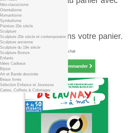
Produit ajouté au panier avec
Néo-classicisme
succès
Orientalisme
Romantisme
Quantité
Symbolisme
Total
Peinture 20e siècle
Sculpture
Il y a 1 produit dans votre panier.
Sculpture 20e siècle et contemporaine
Sculpture ancienne
Total produits TTC
Sculpture du 19e siècle
Frais de port TTC
0,01€ dès 29€ d'achat
Sculpture Bronze
Total TTC
Enfants
Idées Cadeaux
Continuer mes achats
Commander
Bijoux
Art et Bande dessinée
Beaux livres
Sélection Enfance et Jeunesse
Cartes, Coffrets & Coloriages