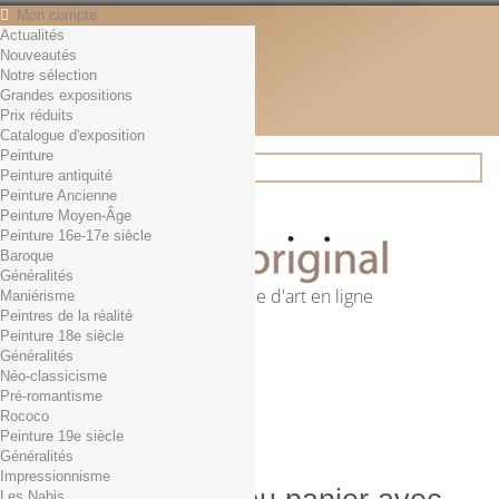
Mon compte
Actualités
Contact
Nouveautés
Français
Notre sélection
English
Grandes expositions
Français
Prix réduits
Actualités
Catalogue d'exposition
Peinture
Peinture antiquité
Peinture Ancienne
Rechercher
Peinture Moyen-Âge
Peinture 16e-17e siècle
Baroque
Généralités
Première librairie d'art en ligne
Maniérisme
Peintres de la réalité
Panier
(vide)
Peinture 18e siècle
Aucun produit
Généralités
Néo-classicisme
0,01€ dès 29€ d'achat
Livraison
Pré-romantisme
0,00 €
Total
Rococo
Commander
Peinture 19e siècle
Généralités
Impressionnisme
Les Nabis