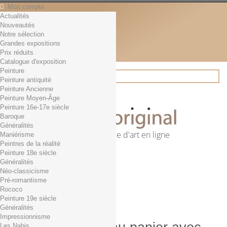
Mon compte
Actualités
Contact
Nouveautés
Français
Notre sélection
English
Grandes expositions
Français
Prix réduits
Actualités
Catalogue d'exposition
Peinture
Peinture antiquité
Peinture Ancienne
Rechercher
Peinture Moyen-Âge
Peinture 16e-17e siècle
Baroque
Généralités
Première librairie d'art en ligne
Maniérisme
Peintres de la réalité
Panier
(vide)
Peinture 18e siècle
Aucun produit
Généralités
Néo-classicisme
0,01€ dès 29€ d'achat
Livraison
Pré-romantisme
0,00 €
Total
Rococo
Commander
Peinture 19e siècle
Généralités
Impressionnisme
Les Nabis