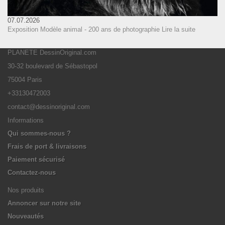
07.07.2026
Exposition Modèle animal - 200 ans de photographie
Lire la suite
PLANETE DessinOriginal.com
30-32 boulevard de Sébastopol
75004 Paris
+33130472003
contact@dessinoriginal.com
Informations
Qui sommes-nous ?
Frais de port & livraisons
Paiement sécurisé
Contactez-nous
Nos produits
Annoncer sur notre site
Nouveautés