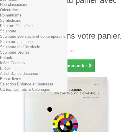
Produit ajouté au panier avec
Néo-classicisme
succès
Orientalisme
Romantisme
Quantité
Symbolisme
Total
Peinture 20e siècle
Sculpture
Il y a 1 produit dans votre panier.
Sculpture 20e siècle et contemporaine
Sculpture ancienne
Total produits TTC
Sculpture du 19e siècle
Frais de port TTC
0,01€ dès 29€ d'achat
Sculpture Bronze
Total TTC
Enfants
Idées Cadeaux
Continuer mes achats
Commander
Bijoux
Art et Bande dessinée
Beaux livres
Sélection Enfance et Jeunesse
Cartes, Coffrets & Coloriages