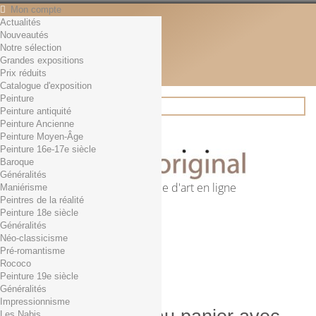
Mon compte
Actualités
Contact
Nouveautés
Français
Notre sélection
English
Grandes expositions
Français
Prix réduits
Actualités
Catalogue d'exposition
Peinture
Peinture antiquité
Peinture Ancienne
Rechercher
Peinture Moyen-Âge
Peinture 16e-17e siècle
Baroque
Généralités
Première librairie d'art en ligne
Maniérisme
Peintres de la réalité
Panier
(vide)
Peinture 18e siècle
Aucun produit
Généralités
Néo-classicisme
0,01€ dès 29€ d'achat
Livraison
Pré-romantisme
0,00 €
Total
Rococo
Commander
Peinture 19e siècle
Généralités
Impressionnisme
Les Nabis