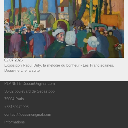
02.07.2026
Exposition Raoul Dufy, la mélodie du bonheur - Les Franciscaines,
Deauville
Lire la suite
PLANETE DessinOriginal.com
30-32 boulevard de Sébastopol
75004 Paris
+33130472003
contact@dessinoriginal.com
Informations