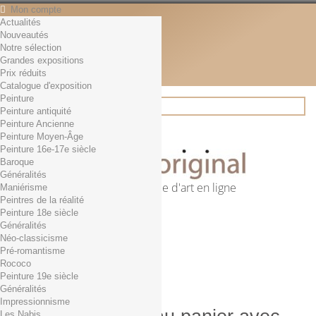
Mon compte
Actualités
Contact
Nouveautés
Français
Notre sélection
English
Grandes expositions
Français
Prix réduits
Actualités
Catalogue d'exposition
Peinture
Peinture antiquité
Peinture Ancienne
Rechercher
Peinture Moyen-Âge
Peinture 16e-17e siècle
Baroque
Généralités
Première librairie d'art en ligne
Maniérisme
Peintres de la réalité
Panier
(vide)
Peinture 18e siècle
Aucun produit
Généralités
Néo-classicisme
0,01€ dès 29€ d'achat
Livraison
Pré-romantisme
0,00 €
Total
Rococo
Commander
Peinture 19e siècle
Généralités
Impressionnisme
Les Nabis