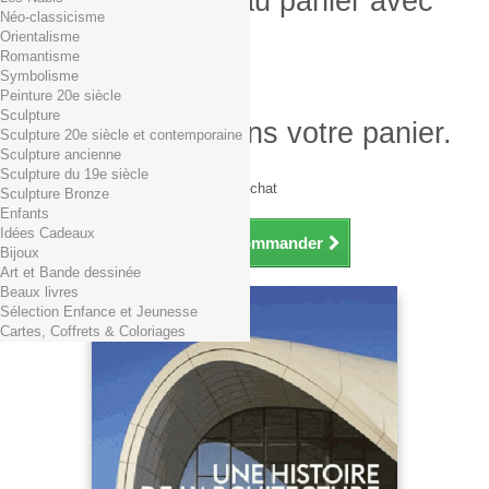
Produit ajouté au panier avec
Néo-classicisme
succès
Orientalisme
Romantisme
Quantité
Symbolisme
Total
Peinture 20e siècle
Sculpture
Il y a 1 produit dans votre panier.
Sculpture 20e siècle et contemporaine
Sculpture ancienne
Total produits TTC
Sculpture du 19e siècle
Frais de port TTC
0,01€ dès 29€ d'achat
Sculpture Bronze
Total TTC
Enfants
Idées Cadeaux
Continuer mes achats
Commander
Bijoux
Art et Bande dessinée
Beaux livres
Sélection Enfance et Jeunesse
Cartes, Coffrets & Coloriages