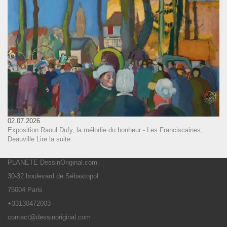
02.07.2026
Exposition Raoul Dufy, la mélodie du bonheur - Les Franciscaines,
Deauville
Lire la suite
PLANETE DessinOriginal.com
30-32 boulevard de Sébastopol
75004 Paris
+33130472003
contact@dessinoriginal.com