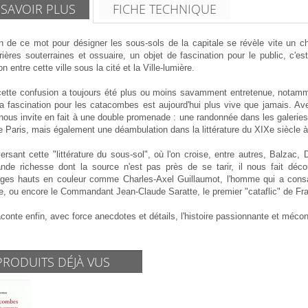
 SAVOIR PLUS
FICHE TECHNIQUE
n de ce mot pour désigner les sous-sols de la capitale se révèle vite un cho
rrières souterraines et ossuaire, un objet de fascination pour le public, c
on entre cette ville sous la cité et la Ville-lumière.
cette confusion a toujours été plus ou moins savamment entretenue, notamment
 la fascination pour les catacombes est aujourd'hui plus vive que jamais. A
ous invite en fait à une double promenade : une randonnée dans les galeries 
de Paris, mais également une déambulation dans la littérature du XIXe siècle à
ersant cette "littérature du sous-sol", où l'on croise, entre autres, Balzac
ande richesse dont la source n'est pas près de se tarir, il nous fait déc
ges hauts en couleur comme Charles-Axel Guillaumot, l'homme qui a consacr
e, ou encore le Commandant Jean-Claude Saratte, le premier "cataflic" de Fr
aconte enfin, avec force anecdotes et détails, l'histoire passionnante et méc
PRODUITS DÉJÀ VUS