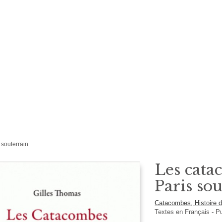
 souterrain
Les cata
Paris so
Catacombes, Histoire 
Textes en
Français
- P