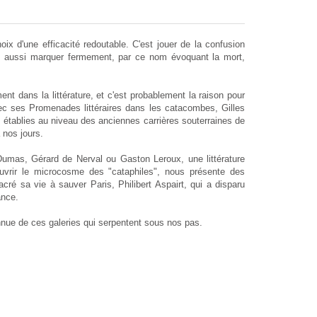
ix d'une efficacité redoutable. C'est jouer de la confusion
'est aussi marquer fermement, par ce nom évoquant la mort,
 dans la littérature, et c'est probablement la raison pour
vec ses Promenades littéraires dans les catacombes, Gilles
établies au niveau des anciennes carrières souterraines de
 nos jours.
, Dumas, Gérard de Nerval ou Gaston Leroux, une littérature
ouvrir le microcosme des "cataphiles", nous présente des
é sa vie à sauver Paris, Philibert Aspairt, qui a disparu
ance.
onnue de ces galeries qui serpentent sous nos pas.