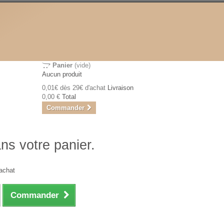
Panier
(vide)
Aucun produit
0,01€ dès 29€ d'achat
Livraison
0,00 €
Total
Commander
ans votre panier.
achat
Commander