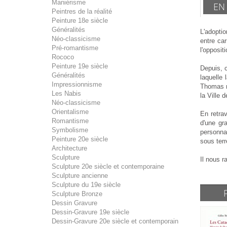
Maniérisme
EN
Peintres de la réalité
Peinture 18e siècle
Généralités
L'adoptio
Néo-classicisme
entre ca
Pré-romantisme
l'oppositi
Rococo
Peinture 19e siècle
Depuis, 
Généralités
laquelle
Impressionnisme
Thomas n
Les Nabis
la Ville 
Néo-classicisme
Orientalisme
En retrav
Romantisme
d'une gr
Symbolisme
personna
Peinture 20e siècle
sous terr
Architecture
Sculpture
Il nous r
Sculpture 20e siècle et contemporaine
Sculpture ancienne
Sculpture du 19e siècle
Sculpture Bronze
Dessin Gravure
Dessin-Gravure 19e siècle
Dessin-Gravure 20e siècle et contemporain