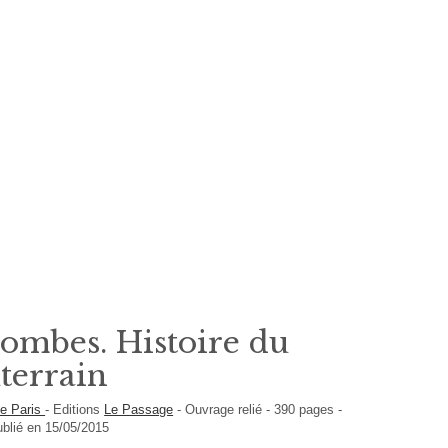
combes. Histoire du
uterrain
de Paris
-
Editions
Le Passage
-
Ouvrage relié
-
390
pages -
ublié en 15/05/2015