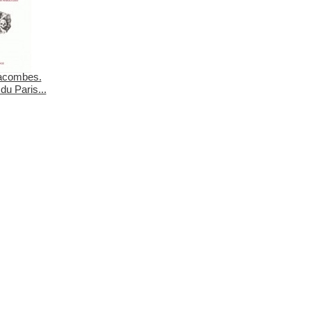
acombes.
 du Paris...