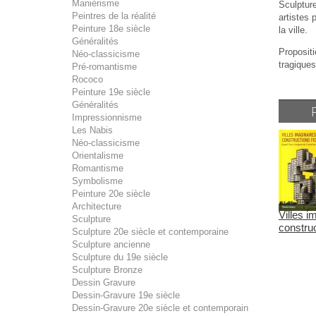
Maniérisme
Sculptur
Peintres de la réalité
artistes 
Peinture 18e siècle
la ville.
Généralités
Proposit
Néo-classicisme
tragiques
Pré-romantisme
Rococo
Peinture 19e siècle
Généralités
Impressionnisme
Les Nabis
Néo-classicisme
Orientalisme
Romantisme
Symbolisme
Peinture 20e siècle
Architecture
Villes i
Sculpture
construc
Sculpture 20e siècle et contemporaine
Sculpture ancienne
Sculpture du 19e siècle
Sculpture Bronze
Dessin Gravure
Dessin-Gravure 19e siècle
Dessin-Gravure 20e siècle et contemporain