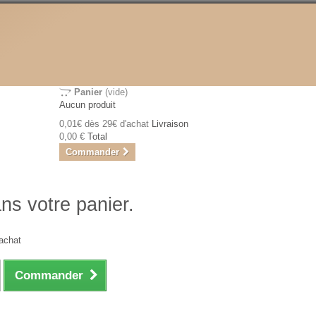
Panier
(vide)
Aucun produit
0,01€ dès 29€ d'achat
Livraison
0,00 €
Total
Commander
ans votre panier.
achat
Commander