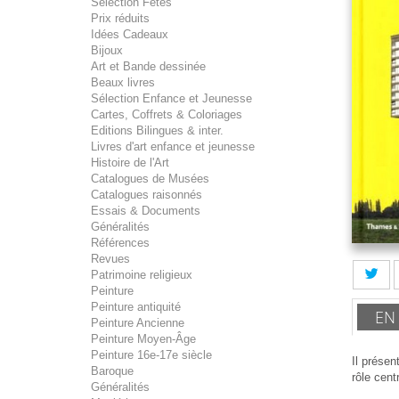
Sélection Fêtes
Prix réduits
Idées Cadeaux
Bijoux
Art et Bande dessinée
Beaux livres
Sélection Enfance et Jeunesse
Cartes, Coffrets & Coloriages
Editions Bilingues & inter.
Livres d'art enfance et jeunesse
Histoire de l'Art
Catalogues de Musées
Catalogues raisonnés
Essais & Documents
Généralités
Références
Revues
Patrimoine religieux
Peinture
Peinture antiquité
EN
Peinture Ancienne
Peinture Moyen-Âge
Peinture 16e-17e siècle
Il présen
Baroque
rôle centr
Généralités