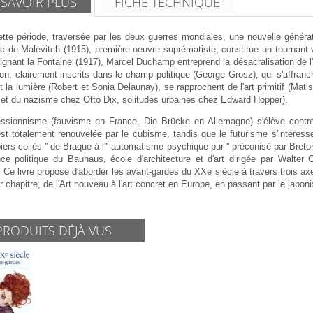
 SAVOIR PLUS
FICHE TECHNIQUE
tte période, traversée par les deux guerres mondiales, une nouvelle générati
c de Malevitch (1915), première oeuvre suprématiste, constitue un tournant v
signant la Fontaine (1917), Marcel Duchamp entreprend la désacralisation de l'oe
ion, clairement inscrits dans le champ politique (George Grosz), qui s'affra
t la lumière (Robert et Sonia Delaunay), se rapprochent de l'art primitif (Ma
e et du nazisme chez Otto Dix, solitudes urbaines chez Edward Hopper).
ressionnisme (fauvisme en France, Die Brücke en Allemagne) s'élève contre
 est totalement renouvelée par le cubisme, tandis que le futurisme s'intér
piers collés '' de Braque à l''' automatisme psychique pur '' préconisé par Br
ence politique du Bauhaus, école d'architecture et d'art dirigée par Walter 
 Ce livre propose d'aborder les avant-gardes du XXe siècle à travers trois a
r chapitre, de l'Art nouveau à l'art concret en Europe, en passant par le japoni
PRODUITS DÉJÀ VUS