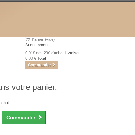
Panier
(vide)
Aucun produit
0,01€ dès 29€ d'achat
Livraison
0,00 €
Total
Commander
ans votre panier.
achat
Commander