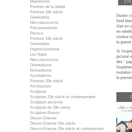
EN
Maniérisme
Peintres de la réalité
Peinture 18e siècle
Durant ce
Généralités
fond blan
Néo-classicisme
d'art en 
Pré-romantisme
en rebell
Rococo
couleur e
Peinture 19e siècle
la guerr
Généralités
Impressionnisme
Si l'exp
Les Nabis
pictural
Néo-classicisme
des '' pa
Orientalisme
l'expéri
Romantisme
mutation.
Symbolisme
le premie
Peinture 20e siècle
Architecture
Sculpture
Sculpture 20e siècle et contemporaine
Sculpture ancienne
Sculpture du 19e siècle
Sculpture Bronze
Dessin Gravure
Dessin-Gravure 19e siècle
Dessin-Gravure 20e siècle et contemporain