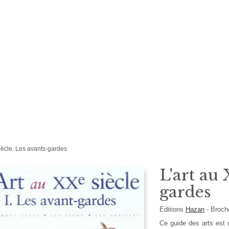
iècle. Les avants-gardes
L'art au 
gardes
Editions
Hazan
-
Broc
Ce guide des arts est 