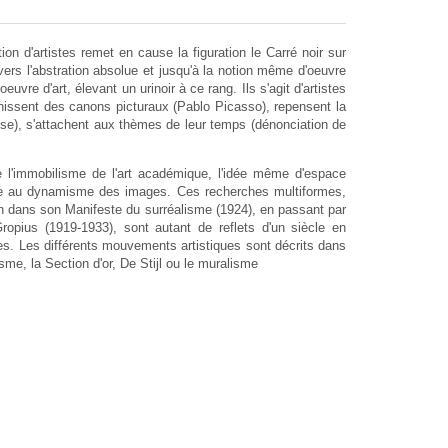
on d'artistes remet en cause la figuration le Carré noir sur
ers l'abstration absolue et jusqu'à la notion même d'oeuvre
uvre d'art, élevant un urinoir à ce rang. Ils s'agit d'artistes
nchissent des canons picturaux (Pablo Picasso), repensent la
tisse), s'attachent aux thèmes de leur temps (dénonciation de
 l'immobilisme de l'art académique, l'idée même d'espace
esse au dynamisme des images. Ces recherches multiformes,
eton dans son Manifeste du surréalisme (1924), en passant par
Gropius (1919-1933), sont autant de reflets d'un siècle en
xes. Les différents mouvements artistiques sont décrits dans
sme, la Section d'or, De Stijl ou le muralisme