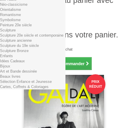
Produit ajouté au panier avec
Néo-classicisme
succès
Orientalisme
Romantisme
Quantité
Symbolisme
Total
Peinture 20e siècle
Sculpture
Il y a 1 produit dans votre panier.
Sculpture 20e siècle et contemporaine
Sculpture ancienne
Total produits TTC
Sculpture du 19e siècle
Frais de port TTC
0,01€ dès 29€ d'achat
Sculpture Bronze
Total TTC
Enfants
Idées Cadeaux
Continuer mes achats
Commander
Bijoux
Art et Bande dessinée
Beaux livres
Sélection Enfance et Jeunesse
PRIX
Cartes, Coffrets & Coloriages
RÉDUIT