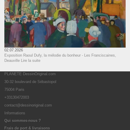
02.07.2026
Exposition Raoul Dufy, la mélodie du bonheur - Les Franciscaines,
Deauville
Lire la suite
PLANETE DessinOriginal.com
30-32 boulevard de Sébastopol
75004 Paris
+33130472003
contact@dessinoriginal.com
Informations
Qui sommes-nous ?
Frais de port & livraisons