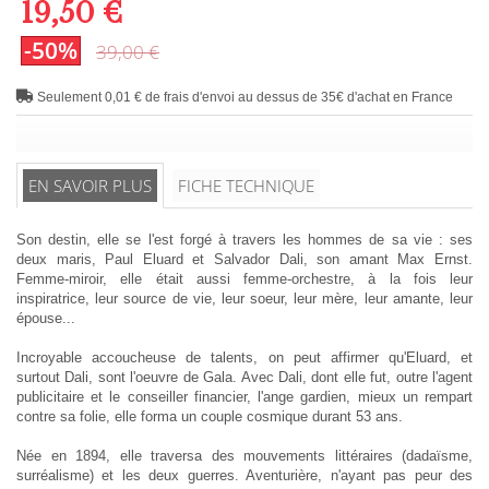
19,50 €
-50%
39,00 €
Seulement 0,01 € de frais d'envoi au dessus de 35€ d'achat en France
EN SAVOIR PLUS
FICHE TECHNIQUE
Son destin, elle se l'est forgé à travers les hommes de sa vie : ses
deux maris, Paul Eluard et Salvador Dali, son amant Max Ernst.
Femme-miroir, elle était aussi femme-orchestre, à la fois leur
inspiratrice, leur source de vie, leur soeur, leur mère, leur amante, leur
épouse...
Incroyable accoucheuse de talents, on peut affirmer qu'Eluard, et
surtout Dali, sont l'oeuvre de Gala. Avec Dali, dont elle fut, outre l'agent
publicitaire et le conseiller financier, l'ange gardien, mieux un rempart
contre sa folie, elle forma un couple cosmique durant 53 ans.
Née en 1894, elle traversa des mouvements littéraires (dadaïsme,
surréalisme) et les deux guerres. Aventurière, n'ayant pas peur des