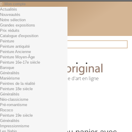
Mon compte
Actualités
Contact
Nouveautés
Français
Notre sélection
English
Grandes expositions
Français
Prix réduits
Actualités
Catalogue d'exposition
Peinture
Peinture antiquité
Peinture Ancienne
Rechercher
Peinture Moyen-Âge
Peinture 16e-17e siècle
Baroque
Généralités
Première librairie d'art en ligne
Maniérisme
Peintres de la réalité
Panier
(vide)
Peinture 18e siècle
Aucun produit
Généralités
Néo-classicisme
0,01€ dès 29€ d'achat
Livraison
Pré-romantisme
0,00 €
Total
Rococo
Commander
Peinture 19e siècle
Généralités
Impressionnisme
Les Nabis