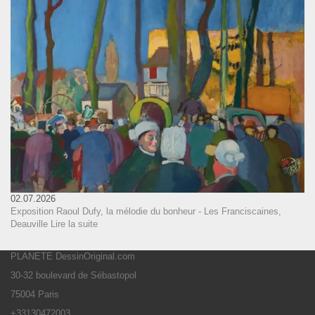
02.07.2026
Exposition Raoul Dufy, la mélodie du bonheur - Les Franciscaines,
Deauville
Lire la suite
PLANETE DessinOriginal.com
30-32 boulevard de Sébastopol
75004 Paris
+33130472003