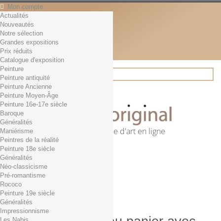
Mon compte
Actualités
Contact
Nouveautés
Français
Notre sélection
English
Grandes expositions
Français
Prix réduits
Actualités
Catalogue d'exposition
Peinture
Peinture antiquité
Peinture Ancienne
Rechercher
Peinture Moyen-Âge
Peinture 16e-17e siècle
Baroque
Généralités
Première librairie d'art en ligne
Maniérisme
Peintres de la réalité
Panier
(vide)
Peinture 18e siècle
Aucun produit
Généralités
Néo-classicisme
0,01€ dès 29€ d'achat
Livraison
Pré-romantisme
0,00 €
Total
Rococo
Commander
Peinture 19e siècle
Généralités
Impressionnisme
Les Nabis