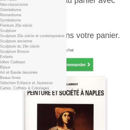
Produit ajouté au panier avec
Néo-classicisme
succès
Orientalisme
Romantisme
Quantité
Symbolisme
Total
Peinture 20e siècle
Sculpture
Il y a 1 produit dans votre panier.
Sculpture 20e siècle et contemporaine
Sculpture ancienne
Total produits TTC
Sculpture du 19e siècle
Frais de port TTC
0,01€ dès 29€ d'achat
Sculpture Bronze
Total TTC
Enfants
Idées Cadeaux
Continuer mes achats
Commander
Bijoux
Art et Bande dessinée
Beaux livres
Sélection Enfance et Jeunesse
Cartes, Coffrets & Coloriages