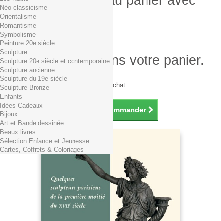
Produit ajouté au panier avec
Néo-classicisme
succès
Orientalisme
Romantisme
Quantité
Symbolisme
Total
Peinture 20e siècle
Sculpture
Il y a 1 produit dans votre panier.
Sculpture 20e siècle et contemporaine
Sculpture ancienne
Total produits TTC
Sculpture du 19e siècle
Frais de port TTC
0,01€ dès 29€ d'achat
Sculpture Bronze
Total TTC
Enfants
Idées Cadeaux
Continuer mes achats
Commander
Bijoux
Art et Bande dessinée
Beaux livres
Sélection Enfance et Jeunesse
Cartes, Coffrets & Coloriages