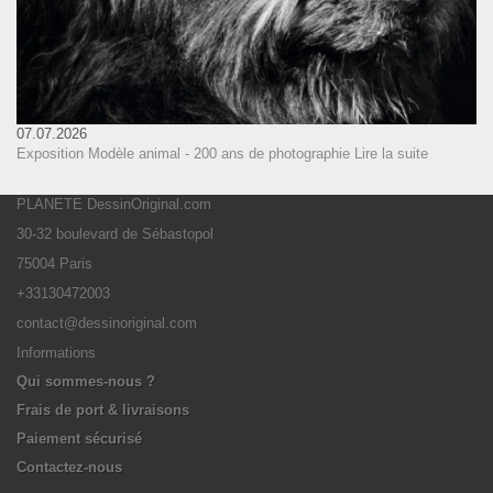
07.07.2026
Exposition Modèle animal - 200 ans de photographie
Lire la suite
PLANETE DessinOriginal.com
30-32 boulevard de Sébastopol
75004 Paris
+33130472003
contact@dessinoriginal.com
Informations
Qui sommes-nous ?
Frais de port & livraisons
Paiement sécurisé
Contactez-nous