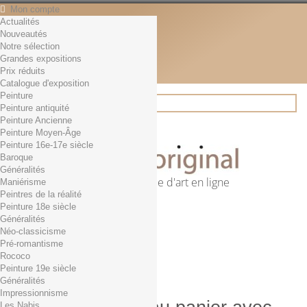
Mon compte
Actualités
Contact
Nouveautés
Français
Notre sélection
English
Grandes expositions
Français
Prix réduits
Actualités
Catalogue d'exposition
Peinture
Peinture antiquité
Peinture Ancienne
Rechercher
Peinture Moyen-Âge
Peinture 16e-17e siècle
Baroque
Généralités
Première librairie d'art en ligne
Maniérisme
Peintres de la réalité
Panier
(vide)
Peinture 18e siècle
Aucun produit
Généralités
Néo-classicisme
0,01€ dès 29€ d'achat
Livraison
Pré-romantisme
0,00 €
Total
Rococo
Commander
Peinture 19e siècle
Généralités
Impressionnisme
Les Nabis