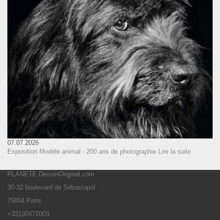
07.07.2026
Exposition Modèle animal - 200 ans de photographie
Lire la suite
PLANETE DessinOriginal.com
30-32 boulevard de Sébastopol
75004 Paris
+33130472003