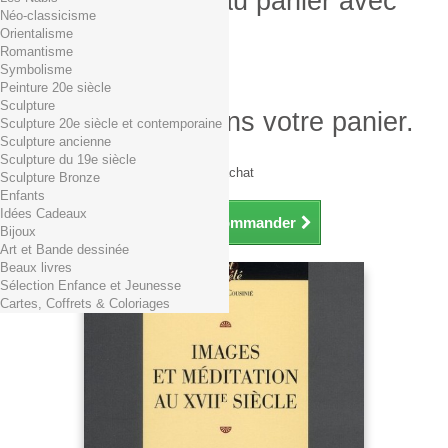
Produit ajouté au panier avec
Néo-classicisme
succès
Orientalisme
Romantisme
Quantité
Symbolisme
Total
Peinture 20e siècle
Sculpture
Il y a 1 produit dans votre panier.
Sculpture 20e siècle et contemporaine
Sculpture ancienne
Total produits TTC
Sculpture du 19e siècle
Frais de port TTC
0,01€ dès 29€ d'achat
Sculpture Bronze
Total TTC
Enfants
Idées Cadeaux
Continuer mes achats
Commander
Bijoux
Art et Bande dessinée
Beaux livres
Sélection Enfance et Jeunesse
Cartes, Coffrets & Coloriages