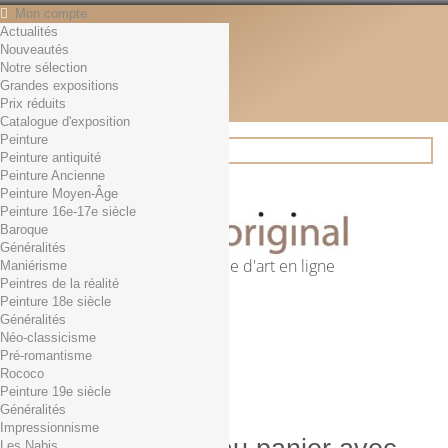
Mon compte
Actualités
Contact
Nouveautés
Français
Notre sélection
English
Grandes expositions
Français
Prix réduits
Actualités
Catalogue d'exposition
Peinture
Peinture antiquité
Peinture Ancienne
Rechercher
Peinture Moyen-Âge
Peinture 16e-17e siècle
Baroque
Généralités
Première librairie d'art en ligne
Maniérisme
Peintres de la réalité
Panier
(vide)
Peinture 18e siècle
Aucun produit
Généralités
Néo-classicisme
0,01€ dès 29€ d'achat
Livraison
Pré-romantisme
0,00 €
Total
Rococo
Commander
Peinture 19e siècle
Généralités
Impressionnisme
Les Nabis