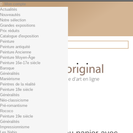
Mon compte
Actualités
Contact
Nouveautés
Français
Notre sélection
English
Grandes expositions
Français
Prix réduits
Actualités
Catalogue d'exposition
Peinture
Peinture antiquité
Peinture Ancienne
Rechercher
Peinture Moyen-Âge
Peinture 16e-17e siècle
Baroque
Généralités
Première librairie d'art en ligne
Maniérisme
Peintres de la réalité
Panier
(vide)
Peinture 18e siècle
Aucun produit
Généralités
Néo-classicisme
0,01€ dès 29€ d'achat
Livraison
Pré-romantisme
0,00 €
Total
Rococo
Commander
Peinture 19e siècle
Généralités
Impressionnisme
Les Nabis