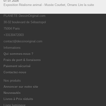
07.07.2026
Exposition Réalisme animal - Musée Courbet, Ornans
Lire la suite
PLANETE DessinOriginal.com
30-32 boulevard de Sébastopol
75004 Paris
+33130472003
contact@dessinoriginal.com
Informations
Qui sommes-nous ?
Frais de port & livraisons
Paiement sécurisé
Contactez-nous
Nos produits
Annoncer sur notre site
Nouveautés
Livres à Prix réduits
Livre lumineux