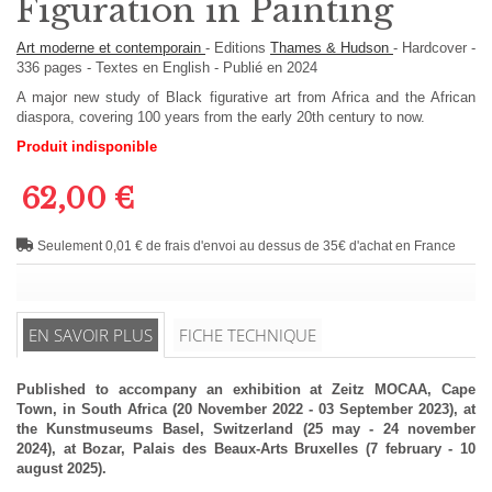
Figuration in Painting
Art moderne et contemporain
-
Editions
Thames & Hudson
-
Hardcover
-
336
pages -
Textes en
English
- Publié en 2024
A major new study of Black figurative art from Africa and the African
diaspora, covering 100 years from the early 20th century to now.
Produit indisponible
62,00 €
Seulement 0,01 € de frais d'envoi au dessus de 35€ d'achat en France
EN SAVOIR PLUS
FICHE TECHNIQUE
Published to accompany an exhibition at Zeitz MOCAA, Cape
Town, in South Africa (20 November 2022 - 03 September 2023), at
the Kunstmuseums Basel, Switzerland (25 may - 24 november
2024), at Bozar, Palais des Beaux-Arts Bruxelles (7 february - 10
august 2025).