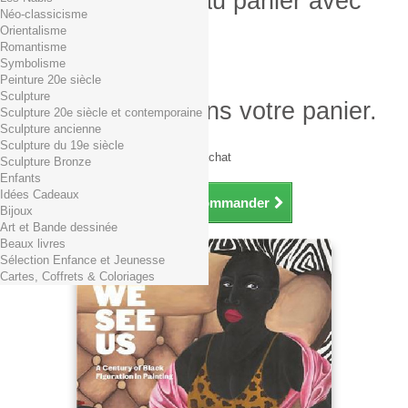
Produit ajouté au panier avec
Néo-classicisme
succès
Orientalisme
Romantisme
Quantité
Symbolisme
Total
Peinture 20e siècle
Sculpture
Il y a 1 produit dans votre panier.
Sculpture 20e siècle et contemporaine
Sculpture ancienne
Total produits TTC
Sculpture du 19e siècle
Frais de port TTC
0,01€ dès 29€ d'achat
Sculpture Bronze
Total TTC
Enfants
Idées Cadeaux
Continuer mes achats
Commander
Bijoux
Art et Bande dessinée
Beaux livres
Sélection Enfance et Jeunesse
Cartes, Coffrets & Coloriages