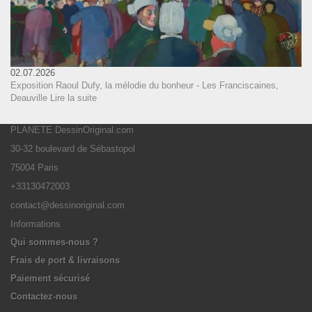
02.07.2026
Exposition Raoul Dufy, la mélodie du bonheur - Les Franciscaines,
Deauville
Lire la suite
PLANETE DessinOriginal.com
30-32 boulevard de Sébastopol
75004 Paris
+33130472003
contact@dessinoriginal.com
Informations
Qui sommes-nous ?
Frais de port & livraisons
Paiement sécurisé
Contactez-nous