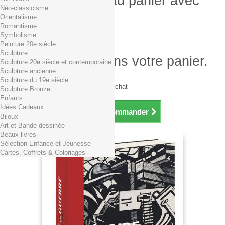
Produit ajouté au panier avec
Néo-classicisme
succès
Orientalisme
Romantisme
Quantité
Symbolisme
Total
Peinture 20e siècle
Sculpture
Il y a 1 produit dans votre panier.
Sculpture 20e siècle et contemporaine
Sculpture ancienne
Total produits TTC
Sculpture du 19e siècle
Frais de port TTC
0,01€ dès 29€ d'achat
Sculpture Bronze
Total TTC
Enfants
Idées Cadeaux
Continuer mes achats
Commander
Bijoux
Art et Bande dessinée
Beaux livres
Sélection Enfance et Jeunesse
Cartes, Coffrets & Coloriages