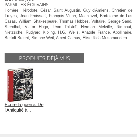
PARMI LES ÉCRIVAINS
Homère, Hérodote, César, Saint Augustin, Guy d'Amiens, Chrétien de
Troyes, Jean Froissart, François Villon, Machiavel, Bartolomé de Las
Casas, William Shakespeare, Thomas Hobbes, Voltaire, George Sand,
Stendhal, Victor Hugo, Léon Tolstoï, Herman Melville, Rimbaut,
Nietzsche, Rudyard Kipling, H.G. Wells, Anatole France, Apollinaire,
Bertolt Brecht, Simone Weil, Albert Camus, Élise Rida Musomandera.
PRODUITS DÉJÀ VUS
Ecrire la guerre. De
l'Antiquité à...