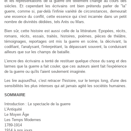
et les représentations de la guerre ont tellement changé au cours des
siècles. Et cependant les écrivains ont bien prétendu parler de "la"
guerre, comme si, par-delà l'infinie variété de circonstances, demeurait
une essence du conflit, cette essence qui s'est incarnée dans un petit
nombre de divinités dédiées, tels Arès ou Mars.
Bien sûr, cette histoire est aussi celle de la littérature. Epopées, récits,
romans, récits, essais, traités, histoires, poèmes, pièces de théâtre,
témoignages, reportages ont mis la guerre en scène, la décrivant, la
codifiant, l'analysant, l'interprétant, la dépassant souvent, la conduisant
ailleurs que sur les champs de bataille.
L'encre des écrivains a tenté de restituer quelque chose du sang et des
larmes que la guerre a fait couler, que ces auteurs aient fait l'expérience
de la guerre ou qu'ils l'aient seulement imaginée.
Les lire aujourd'hui, c'est retracer l'histoire, sur le temps long, d'une des
sensibilités les plus intenses qui ait jamais agité les sociétés humaines.
SOMMAIRE
Introduction : Le spectacle de la guerre
L'Antiquité
Le Moyen Âge
Les Temps Modernes
1789-1914
1914 à nos jours