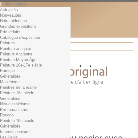
Mon compte
Actualités
Contact
Nouveautés
Français
Notre sélection
English
Grandes expositions
Français
Prix réduits
Actualités
Catalogue d'exposition
Peinture
Peinture antiquité
Peinture Ancienne
Rechercher
Peinture Moyen-Âge
Peinture 16e-17e siècle
Baroque
Généralités
Première librairie d'art en ligne
Maniérisme
Peintres de la réalité
Panier
(vide)
Peinture 18e siècle
Aucun produit
Généralités
Néo-classicisme
0,01€ dès 29€ d'achat
Livraison
Pré-romantisme
0,00 €
Total
Rococo
Commander
Peinture 19e siècle
Généralités
Impressionnisme
Les Nabis