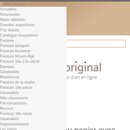
Mon compte
Actualités
Contact
Nouveautés
Français
Notre sélection
English
Grandes expositions
Français
Prix réduits
Actualités
Catalogue d'exposition
Peinture
Peinture antiquité
Peinture Ancienne
Rechercher
Peinture Moyen-Âge
Peinture 16e-17e siècle
Baroque
Généralités
Première librairie d'art en ligne
Maniérisme
Peintres de la réalité
Panier
(vide)
Peinture 18e siècle
Aucun produit
Généralités
Néo-classicisme
0,01€ dès 29€ d'achat
Livraison
Pré-romantisme
0,00 €
Total
Rococo
Commander
Peinture 19e siècle
Généralités
Impressionnisme
Les Nabis