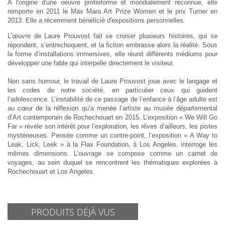
À l'origine d'une oeuvre protéiforme et mondialement reconnue, elle
remporte en 2011 le Max Mara Art Prize Women et le prix Turner en
2013. Elle a récemment bénéficié d'expositions personnelles.
L’œuvre de Laure Prouvost fait se croiser plusieurs histoires, qui se
répondent, s’entrechoquent, et la fiction embrasse alors la réalité. Sous
la forme d’installations immersives, elle réunit différents médiums pour
développer une fable qui interpelle directement le visiteur.
Non sans humour, le travail de Laure Prouvost joue avec le langage et
les codes de notre société, en particulier ceux qui guident
l’adolescence. L’instabilité de ce passage de l’enfance à l’âge adulte est
au cœur de la réflexion qu’a menée l’artiste au musée départemental
d’Art contemporain de Rochechouart en 2015. L’exposition « We Will Go
Far » révèle son intérêt pour l’exploration, les rêves d’ailleurs, les pistes
mystérieuses. Pensée comme un contre-point, l’exposition « A Way to
Leak, Lick, Leek » à la Flax Foundation, à Los Angeles, interroge les
mêmes dimensions. L’ouvrage se compose comme un carnet de
voyages, au sein duquel se rencontrent les thématiques explorées à
Rochechouart et Los Angeles.
PRODUITS DÉJÀ VUS