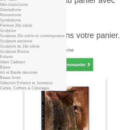
Produit ajouté au panier avec
Néo-classicisme
succès
Orientalisme
Romantisme
Quantité
Symbolisme
Total
Peinture 20e siècle
Sculpture
Il y a 1 produit dans votre panier.
Sculpture 20e siècle et contemporaine
Sculpture ancienne
Total produits TTC
Sculpture du 19e siècle
Frais de port TTC
0,01€ dès 29€ d'achat
Sculpture Bronze
Total TTC
Enfants
Idées Cadeaux
Continuer mes achats
Commander
Bijoux
Art et Bande dessinée
Beaux livres
Sélection Enfance et Jeunesse
Cartes, Coffrets & Coloriages