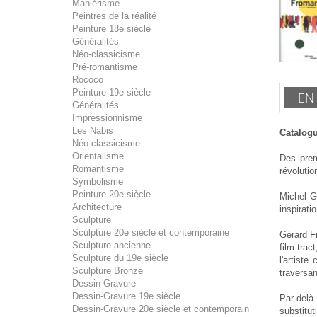
Maniérisme
Peintres de la réalité
Peinture 18e siècle
Généralités
Néo-classicisme
Pré-romantisme
Rococo
Peinture 19e siècle
EN
Généralités
Impressionnisme
Les Nabis
Catalogu
Néo-classicisme
Orientalisme
Des prem
Romantisme
révolutio
Symbolisme
Peinture 20e siècle
Michel G
Architecture
inspirati
Sculpture
Sculpture 20e siècle et contemporaine
Gérard F
Sculpture ancienne
film-tra
Sculpture du 19e siècle
l'artist
Sculpture Bronze
traversan
Dessin Gravure
Dessin-Gravure 19e siècle
Par-delà
Dessin-Gravure 20e siècle et contemporain
substitut