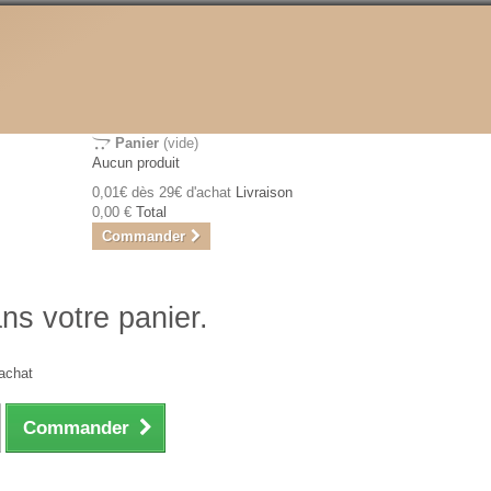
Panier
(vide)
Aucun produit
0,01€ dès 29€ d'achat
Livraison
0,00 €
Total
Commander
ans votre panier.
achat
Commander