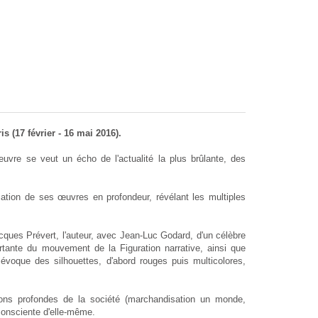
 (17 février - 16 mai 2016).
œuvre se veut un écho de l'actualité la plus brûlante, des
ation de ses œuvres en profondeur, révélant les multiples
ques Prévert, l'auteur, avec Jean-Luc Godard, d'un célèbre
rtante du mouvement de la Figuration narrative, ainsi que
évoque des silhouettes, d'abord rouges puis multicolores,
ions profondes de la société (marchandisation un monde,
consciente d'elle-même.