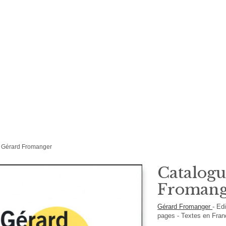
n Gérard Fromanger
Catalogu
Fromang
Gérard Fromanger
-
Ed
pages -
Textes en
Fran