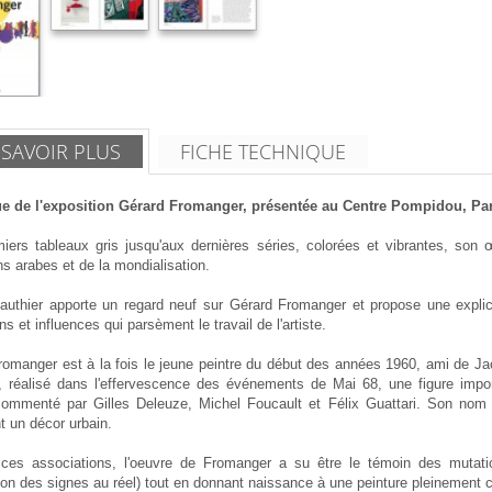
 SAVOIR PLUS
FICHE TECHNIQUE
e de l'exposition Gérard Fromanger, présentée au Centre Pompidou, Paris
iers tableaux gris jusqu'aux dernières séries, colorées et vibrantes, son 
ns arabes et de la mondialisation.
authier apporte un regard neuf sur Gérard Fromanger et propose une explic
ons et influences qui parsèment le travail de l'artiste.
romanger est à la fois le jeune peintre du début des années 1960, ami de Jac
ct, réalisé dans l'effervescence des événements de Mai 68, une figure impo
e commenté par Gilles Deleuze, Michel Foucault et Félix Guattari. Son nom 
t un décor urbain.
 ces associations, l'oeuvre de Fromanger a su être le témoin des mutat
ion des signes au réel) tout en donnant naissance à une peinture pleinement 