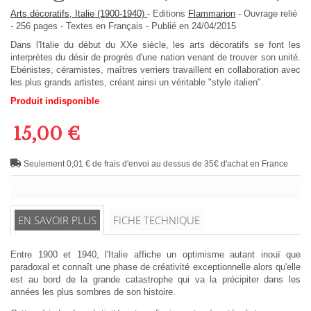
Arts décoratifs, Italie (1900-1940)
-
Editions
Flammarion
-
Ouvrage relié
-
256
pages -
Textes en
Français
- Publié en 24/04/2015
Dans l'Italie du début du XXe siècle, les arts décoratifs se font les
interprètes du désir de progrès d'une nation venant de trouver son unité.
Ebénistes, céramistes, maîtres verriers travaillent en collaboration avec
les plus grands artistes, créant ainsi un véritable "style italien".
Produit indisponible
15,00 €
Seulement 0,01 € de frais d'envoi au dessus de 35€ d'achat en France
EN SAVOIR PLUS
FICHE TECHNIQUE
Entre 1900 et 1940, l'Italie affiche un optimisme autant inouï que
paradoxal et connaît une phase de créativité exceptionnelle alors qu'elle
est au bord de la grande catastrophe qui va la précipiter dans les
années les plus sombres de son histoire.