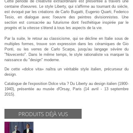
Cette période de créativité extraordinaire est présentée à travers une
centaine d'oeuvres. Le style Liberty, qui s'affirme au tournant du siècle,
est évoqué par les créations de Carlo Bugatti, Eugenio Quarti, Federico
Tesio, en dialogue avec l'oeuvre des peintres divisionnistes. Une
section est consacrée au futurisme dont l'esthétique inspirée par le
progrès et la vitesse s'étend à tous les aspects de la vie.
Par la suite, le retour au classicisme, qui se décline en Italie sous de
multiples formes, trouve son expression dans les céramiques de Gio
Ponti, ou les verres de Carlo Scarpa, jusqu'au langage sévère du
"Novecento". Dans le même temps, le style rationaliste va marquer la
naissance du "design" moderne.
De cette «dolce vita» naîtra un véritable style italien, précurseur du
design.
Catalogue de l'exposition Dolce vita ? Du Liberty au design italien (1900-
1940), présentée au musée d'Orsay, Paris (14 avril - 13 septembre
2015).
PRODUITS DÉJÀ VUS