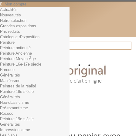
Mon compte
Actualités
Contact
Nouveautés
Français
Notre sélection
English
Grandes expositions
Français
Prix réduits
Actualités
Catalogue d'exposition
Peinture
Peinture antiquité
Peinture Ancienne
Rechercher
Peinture Moyen-Âge
Peinture 16e-17e siècle
Baroque
Généralités
Première librairie d'art en ligne
Maniérisme
Peintres de la réalité
Panier
(vide)
Peinture 18e siècle
Aucun produit
Généralités
Néo-classicisme
0,01€ dès 29€ d'achat
Livraison
Pré-romantisme
0,00 €
Total
Rococo
Commander
Peinture 19e siècle
Généralités
Impressionnisme
Les Nabis