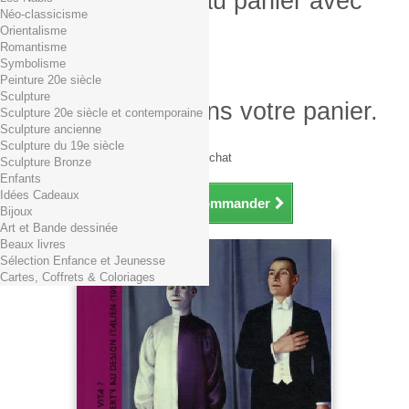
Produit ajouté au panier avec
Néo-classicisme
succès
Orientalisme
Romantisme
Quantité
Symbolisme
Total
Peinture 20e siècle
Sculpture
Il y a 1 produit dans votre panier.
Sculpture 20e siècle et contemporaine
Sculpture ancienne
Total produits TTC
Sculpture du 19e siècle
Frais de port TTC
0,01€ dès 29€ d'achat
Sculpture Bronze
Total TTC
Enfants
Idées Cadeaux
Continuer mes achats
Commander
Bijoux
Art et Bande dessinée
Beaux livres
Sélection Enfance et Jeunesse
Cartes, Coffrets & Coloriages