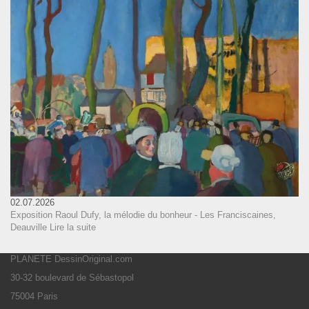
02.07.2026
Exposition Raoul Dufy, la mélodie du bonheur - Les Franciscaines,
Deauville
Lire la suite
PLANETE DessinOriginal.com
30-32 boulevard de Sébastopol
75004 Paris