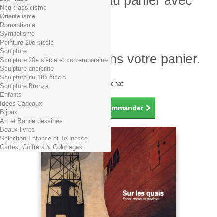
Produit ajouté au panier avec
Néo-classicisme
succès
Orientalisme
Romantisme
Quantité
Symbolisme
Total
Peinture 20e siècle
Sculpture
Il y a 1 produit dans votre panier.
Sculpture 20e siècle et contemporaine
Sculpture ancienne
Total produits TTC
Sculpture du 19e siècle
Frais de port TTC
0,01€ dès 29€ d'achat
Sculpture Bronze
Total TTC
Enfants
Idées Cadeaux
Continuer mes achats
Commander
Bijoux
Art et Bande dessinée
Beaux livres
Sélection Enfance et Jeunesse
Cartes, Coffrets & Coloriages