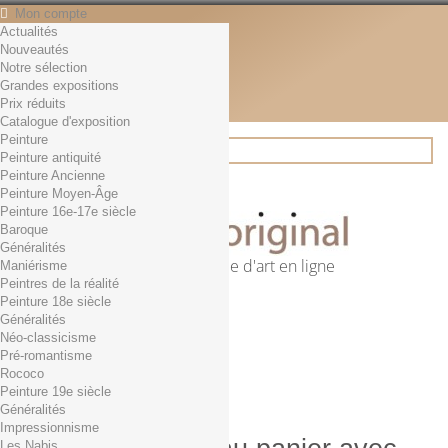
Mon compte
Actualités
Contact
Nouveautés
Français
Notre sélection
English
Grandes expositions
Français
Prix réduits
Actualités
Catalogue d'exposition
Peinture
Peinture antiquité
Peinture Ancienne
Rechercher
Peinture Moyen-Âge
Peinture 16e-17e siècle
Baroque
Généralités
Première librairie d'art en ligne
Maniérisme
Peintres de la réalité
Panier
(vide)
Peinture 18e siècle
Aucun produit
Généralités
Néo-classicisme
0,01€ dès 29€ d'achat
Livraison
Pré-romantisme
0,00 €
Total
Rococo
Commander
Peinture 19e siècle
Généralités
Impressionnisme
Les Nabis