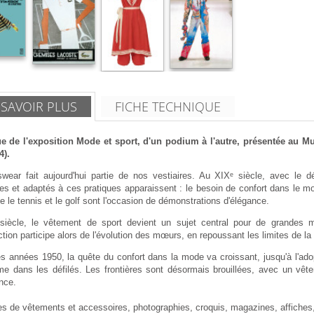
 SAVOIR PLUS
FICHE TECHNIQUE
e de l'exposition Mode et sport, d'un podium à l'autre, présentée au Mu
4).
swear fait aujourd'hui partie de nos vestiaires. Au XIXᵉ siècle, avec l
es et adaptés à ces pratiques apparaissent : le besoin de confort dans le m
e le tennis et le golf sont l'occasion de démonstrations d'élégance.
iècle, le vêtement de sport devient un sujet central pour de grandes m
tion participe alors de l'évolution des mœurs, en repoussant les limites de la
es années 1950, la quête du confort dans la mode va croissant, jusqu'à l'ado
e dans les défilés. Les frontières sont désormais brouillées, avec un vête
nce.
s de vêtements et accessoires, photographies, croquis, magazines, affiches, 