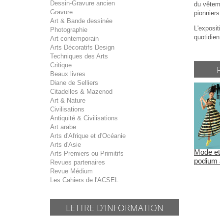
Dessin-Gravure ancien
du vêtem
Gravure
pionniers
Art & Bande dessinée
L'exposi
Photographie
quotidien
Art contemporain
Arts Décoratifs Design
Techniques des Arts
Critique
Beaux livres
Diane de Selliers
Citadelles & Mazenod
Art & Nature
Civilisations
Antiquité & Civilisations
Art arabe
Arts d'Afrique et d'Océanie
Arts d'Asie
Mode et 
Arts Premiers ou Primitifs
podium à
Revues partenaires
Revue Médium
Les Cahiers de l'ACSEL
LETTRE D'INFORMATION