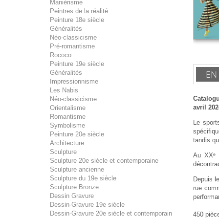
Maniérisme
Peintres de la réalité
Peinture 18e siècle
Généralités
Néo-classicisme
Pré-romantisme
Rococo
Peinture 19e siècle
EN
Généralités
Impressionnisme
Les Nabis
Catalogu
Néo-classicisme
avril 202
Orientalisme
Romantisme
Le sport
Symbolisme
spécifiqu
Peinture 20e siècle
tandis qu
Architecture
Sculpture
Au XXᵉ s
Sculpture 20e siècle et contemporaine
décontrac
Sculpture ancienne
Sculpture du 19e siècle
Depuis l
Sculpture Bronze
rue comm
Dessin Gravure
performa
Dessin-Gravure 19e siècle
Dessin-Gravure 20e siècle et contemporain
450 pièce