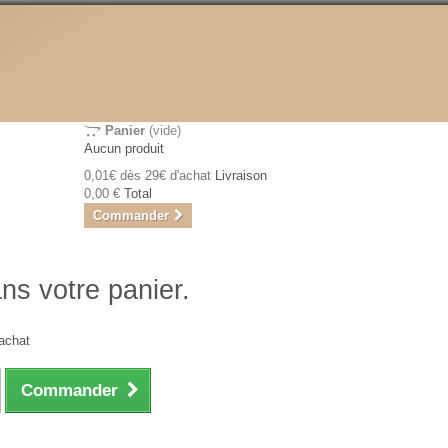
Panier
(vide)
Aucun produit
0,01€ dès 29€ d'achat
Livraison
0,00 €
Total
Commander
ans votre panier.
achat
Commander