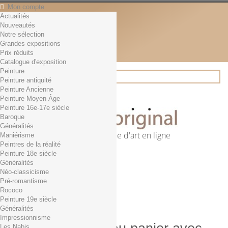
Mon compte
Actualités
Contact
Nouveautés
Français
Notre sélection
English
Grandes expositions
Français
Prix réduits
Actualités
Catalogue d'exposition
Peinture
Peinture antiquité
Peinture Ancienne
Rechercher
Peinture Moyen-Âge
Peinture 16e-17e siècle
Baroque
Généralités
Première librairie d'art en ligne
Maniérisme
Peintres de la réalité
Panier
(vide)
Peinture 18e siècle
Aucun produit
Généralités
Néo-classicisme
0,01€ dès 29€ d'achat
Livraison
Pré-romantisme
0,00 €
Total
Rococo
Commander
Peinture 19e siècle
Généralités
Impressionnisme
Les Nabis