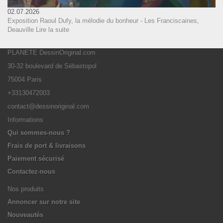
02.07.2026
Exposition Raoul Dufy, la mélodie du bonheur - Les Franciscaines,
Deauville
Lire la suite
PLANETE DessinOriginal.com
30-32 boulevard de Sébastopol
75004 Paris
+33130472003
contact@dessinoriginal.com
Informations
Qui sommes-nous ?
Frais de port & livraisons
Paiement sécurisé
Contactez-nous
Nos produits
Annoncer sur notre site
Nouveautés