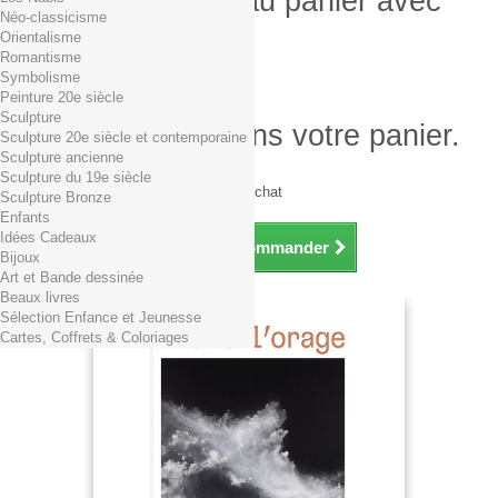
Produit ajouté au panier avec
Néo-classicisme
succès
Orientalisme
Romantisme
Quantité
Symbolisme
Total
Peinture 20e siècle
Sculpture
Il y a 1 produit dans votre panier.
Sculpture 20e siècle et contemporaine
Sculpture ancienne
Total produits TTC
Sculpture du 19e siècle
Frais de port TTC
0,01€ dès 29€ d'achat
Sculpture Bronze
Total TTC
Enfants
Idées Cadeaux
Continuer mes achats
Commander
Bijoux
Art et Bande dessinée
Beaux livres
Sélection Enfance et Jeunesse
Cartes, Coffrets & Coloriages