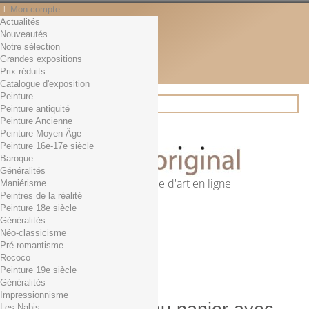
Mon compte
Actualités
Contact
Nouveautés
Français
Notre sélection
English
Grandes expositions
Français
Prix réduits
Actualités
Catalogue d'exposition
Peinture
Peinture antiquité
Peinture Ancienne
Rechercher
Peinture Moyen-Âge
Peinture 16e-17e siècle
Baroque
Généralités
Première librairie d'art en ligne
Maniérisme
Peintres de la réalité
Panier
(vide)
Peinture 18e siècle
Aucun produit
Généralités
Néo-classicisme
0,01€ dès 29€ d'achat
Livraison
Pré-romantisme
0,00 €
Total
Rococo
Commander
Peinture 19e siècle
Généralités
Impressionnisme
Les Nabis