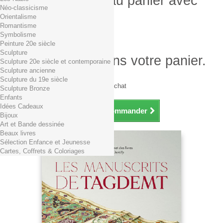
Produit ajouté au panier avec
Néo-classicisme
succès
Orientalisme
Romantisme
Quantité
Symbolisme
Total
Peinture 20e siècle
Sculpture
Il y a 1 produit dans votre panier.
Sculpture 20e siècle et contemporaine
Sculpture ancienne
Total produits TTC
Sculpture du 19e siècle
Frais de port TTC
0,01€ dès 29€ d'achat
Sculpture Bronze
Total TTC
Enfants
Idées Cadeaux
Continuer mes achats
Commander
Bijoux
Art et Bande dessinée
Beaux livres
Sélection Enfance et Jeunesse
Cartes, Coffrets & Coloriages