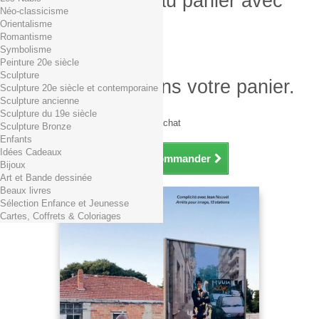
Produit ajouté au panier avec
Néo-classicisme
succès
Orientalisme
Romantisme
Quantité
Symbolisme
Total
Peinture 20e siècle
Sculpture
Il y a 1 produit dans votre panier.
Sculpture 20e siècle et contemporaine
Sculpture ancienne
Total produits TTC
Sculpture du 19e siècle
Frais de port TTC
0,01€ dès 29€ d'achat
Sculpture Bronze
Total TTC
Enfants
Idées Cadeaux
Continuer mes achats
Commander
Bijoux
Art et Bande dessinée
Beaux livres
Sélection Enfance et Jeunesse
Cartes, Coffrets & Coloriages