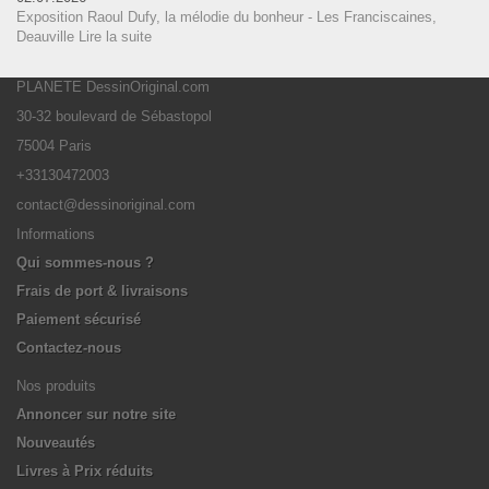
Exposition Raoul Dufy, la mélodie du bonheur - Les Franciscaines,
Deauville
Lire la suite
PLANETE DessinOriginal.com
30-32 boulevard de Sébastopol
75004 Paris
+33130472003
contact@dessinoriginal.com
Informations
Qui sommes-nous ?
Frais de port & livraisons
Paiement sécurisé
Contactez-nous
Nos produits
Annoncer sur notre site
Nouveautés
Livres à Prix réduits