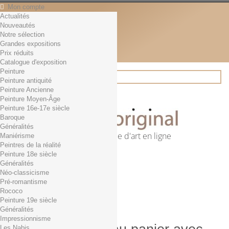
Mon compte
Actualités
Contact
Nouveautés
Français
Notre sélection
English
Grandes expositions
Français
Prix réduits
Actualités
Catalogue d'exposition
Peinture
Peinture antiquité
Peinture Ancienne
Rechercher
Peinture Moyen-Âge
Peinture 16e-17e siècle
Baroque
Généralités
Première librairie d'art en ligne
Maniérisme
Peintres de la réalité
Panier
(vide)
Peinture 18e siècle
Aucun produit
Généralités
Néo-classicisme
0,01€ dès 29€ d'achat
Livraison
Pré-romantisme
0,00 €
Total
Rococo
Commander
Peinture 19e siècle
Généralités
Impressionnisme
Les Nabis