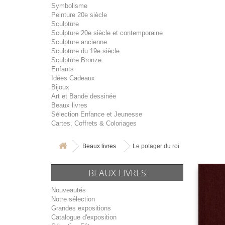
Symbolisme
Peinture 20e siècle
Sculpture
Sculpture 20e siècle et contemporaine
Sculpture ancienne
Sculpture du 19e siècle
Sculpture Bronze
Enfants
Idées Cadeaux
Bijoux
Art et Bande dessinée
Beaux livres
Sélection Enfance et Jeunesse
Cartes, Coffrets & Coloriages
Beaux livres
Le potager du roi
BEAUX LIVRES
Nouveautés
Notre sélection
Grandes expositions
Catalogue d'exposition