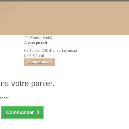
Panier
(vide)
Aucun produit
0,01€ dès 29€ d'achat
Livraison
0,00 €
Total
Commander
ans votre panier.
achat
Commander