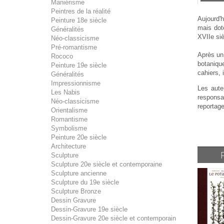
Maniérisme
Peintres de la réalité
Aujourd'h
Peinture 18e siècle
mais doté
Généralités
XVIIe siè
Néo-classicisme
Pré-romantisme
Après un 
Rococo
botaniqu
Peinture 19e siècle
cahiers, 
Généralités
Impressionnisme
Les aute
Les Nabis
responsa
Néo-classicisme
reportage
Orientalisme
Romantisme
Symbolisme
Peinture 20e siècle
Architecture
Sculpture
Sculpture 20e siècle et contemporaine
Sculpture ancienne
Sculpture du 19e siècle
Sculpture Bronze
Dessin Gravure
Dessin-Gravure 19e siècle
Dessin-Gravure 20e siècle et contemporain