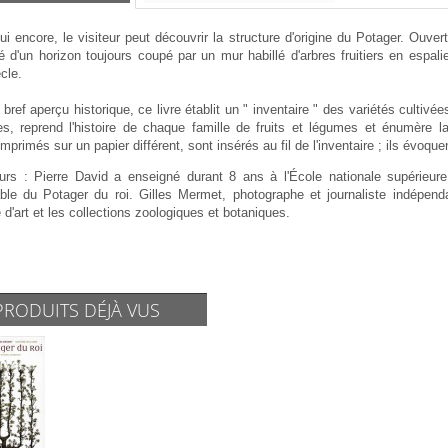
ui encore, le visiteur peut découvrir la structure d'origine du Potager. Ouvert
 d'un horizon toujours coupé par un mur habillé d'arbres fruitiers en espali
cle.
bref aperçu historique, ce livre établit un " inventaire " des variétés cultivée
es, reprend l'histoire de chaque famille de fruits et légumes et énumère l
imprimés sur un papier différent, sont insérés au fil de l'inventaire ; ils évoque
urs : Pierre David a enseigné durant 8 ans à l'École nationale supérieure
ble du Potager du roi. Gilles Mermet, photographe et journaliste indépenda
 d'art et les collections zoologiques et botaniques.
PRODUITS DÉJÀ VUS