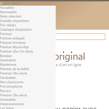
Mon compte
Actualités
Contact
Nouveautés
Français
Notre sélection
English
Grandes expositions
Français
Prix réduits
Actualités
Catalogue d'exposition
Peinture
Peinture antiquité
Peinture Ancienne
Rechercher
Peinture Moyen-Âge
Peinture 16e-17e siècle
Baroque
Généralités
Première librairie d'art en ligne
Maniérisme
Peintres de la réalité
Panier
(vide)
Peinture 18e siècle
Aucun produit
Généralités
Néo-classicisme
0,01€ dès 29€ d'achat
Livraison
Pré-romantisme
0,00 €
Total
Rococo
Commander
Peinture 19e siècle
Généralités
Impressionnisme
Les Nabis