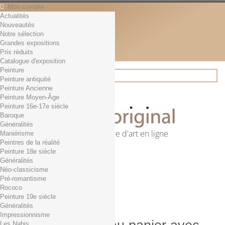
Mon compte
Actualités
Contact
Nouveautés
Français
Notre sélection
English
Grandes expositions
Français
Prix réduits
Actualités
Catalogue d'exposition
Peinture
Peinture antiquité
Peinture Ancienne
Rechercher
Peinture Moyen-Âge
Peinture 16e-17e siècle
Baroque
Généralités
Première librairie d'art en ligne
Maniérisme
Peintres de la réalité
Panier
(vide)
Peinture 18e siècle
Aucun produit
Généralités
Néo-classicisme
0,01€ dès 29€ d'achat
Livraison
Pré-romantisme
0,00 €
Total
Rococo
Commander
Peinture 19e siècle
Généralités
Impressionnisme
Les Nabis