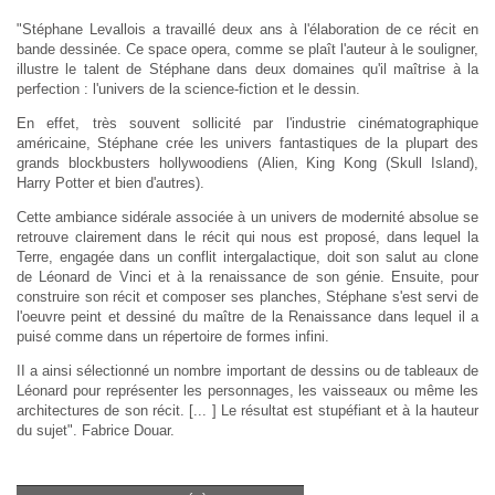
"Stéphane Levallois a travaillé deux ans à l'élaboration de ce récit en
bande dessinée. Ce space opera, comme se plaît l'auteur à le souligner,
illustre le talent de Stéphane dans deux domaines qu'il maîtrise à la
perfection : l'univers de la science-fiction et le dessin.
En effet, très souvent sollicité par l'industrie cinématographique
américaine, Stéphane crée les univers fantastiques de la plupart des
grands blockbusters hollywoodiens (Alien, King Kong (Skull Island),
Harry Potter et bien d'autres).
Cette ambiance sidérale associée à un univers de modernité absolue se
retrouve clairement dans le récit qui nous est proposé, dans lequel la
Terre, engagée dans un conflit intergalactique, doit son salut au clone
de Léonard de Vinci et à la renaissance de son génie. Ensuite, pour
construire son récit et composer ses planches, Stéphane s'est servi de
l'oeuvre peint et dessiné du maître de la Renaissance dans lequel il a
puisé comme dans un répertoire de formes infini.
II a ainsi sélectionné un nombre important de dessins ou de tableaux de
Léonard pour représenter les personnages, les vaisseaux ou même les
architectures de son récit. [... ] Le résultat est stupéfiant et à la hauteur
du sujet". Fabrice Douar.