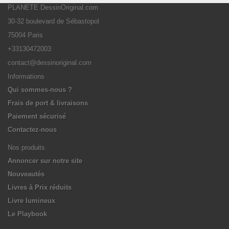
PLANETE DessinOriginal.com
30-32 boulevard de Sébastopol
75004 Paris
+33130472003
contact@dessinoriginal.com
Informations
Qui sommes-nous ?
Frais de port & livraisons
Paiement sécurisé
Contactez-nous
Nos produits
Annoncer sur notre site
Nouveautés
Livres à Prix réduits
Livre lumineux
Le Playbook